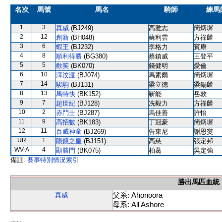
名次
馬號
馬名
騎師
練馬
1
3
真威
(BJ249)
高雅志
簡炳墀
2
12
創新
(BH048)
蘇利雲
方祿麟
3
6
蝦王
(BJ232)
李格力
賓康
4
8
順利得勝
(BG380)
蔡鎮威
王登平
5
5
歡笑
(BK070)
錢健明
愛倫
6
10
澤汶渡
(BJ074)
馬素爾
簡炳墀
7
14
駿駒
(BJ131)
梁立德
梁錫麟
8
13
馬特快
(BK152)
靳能
岳敦
9
7
超世紀
(BJ128)
冼毅力
方祿麟
10
2
赤鬥士
(BJ287)
馬佳善
許怡
11
9
高招數
(BK183)
丁冠豪
簡炳墀
12
11
百威神童
(BJ269)
告東尼
謝恩爕
UR
1
眼鏡之皇
(BJ151)
高慈
張定邦
WV-A
4
顯勝門
(BK075)
柏葛
吳定強
備註:
賽事特別情況索引
勝出馬匹血統
父系: Ahonoora
真威
母系: All Ashore