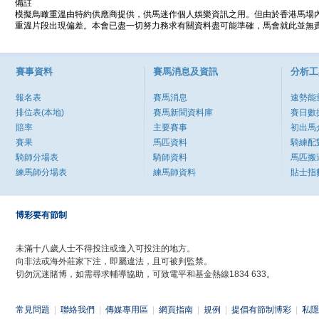
備註
模擬鳥瞰重溫由特約供應商提供，供馬迷作個人娛樂資訊之用。但由於香港馬場
重溫片段出現偏差。本會已盡一切努力務求有關資料盡可能準確，馬會就此並無責
賽事資料
賽馬消息及資訊
分析工
報名表
賽馬消息
速勢能
排位表(本地)
賽馬新聞資料庫
賽日數
賠率
主要賽事
初出馬
賽果
馬匹資料
騎練配
騎師分場表
騎師資料
馬匹搬
練馬師分場表
練馬師資料
貼士指
博彩要有節制
未滿十八歲人士不得投注或進入可投注的地方。
向非法或海外莊家下注，即屬違法，且可被判監禁。
切勿沉迷賭博，如需尋求輔導協助，可致電平和基金熱線1834 633。
常見問題
|
聯絡我們
|
傳媒專用區
|
網頁指南
|
規例
|
提倡有節制博彩
|
私隱