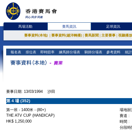
馬場活動
賽馬資訊
足球資訊
賽事資料(本地)
|
賽事資料(越洋轉播)
|
賽馬新聞
|
主要賽事
|
視聽播
報名表
排位表
即時賠率
練馬師分場表
騎師分場表
參考資料
統計
賽事日期: 13/03/1994 沙田
第 4 場 (352)
第一班 - 1400米 - (80+)
場地狀況
THE ATV CUP (HANDICAP)
賽道 :
HK$ 1,250,000
時間 :
分段時間