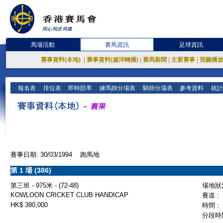
馬場活動
賽馬資訊
足球資訊
賽事資料(本地)
|
賽事資料(越洋轉播)
|
賽馬新聞
|
主要賽事
|
視聽播
報名表
排位表
即時賠率
練馬師分場表
騎師分場表
參考資料
統計
賽事日期: 30/03/1994 跑馬地
第 1 場 (386)
第三班 - 975米 - (72-48)
場地狀況
KOWLOON CRICKET CLUB HANDICAP
賽道 :
HK$ 380,000
時間 :
分段時間