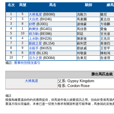
名次
馬號
馬名
騎師
練馬
1
5
大將風度
(BB080)
冼毅力
蘭尼
2
3
大自然
(BH246)
馬素爾
夏志信
3
8
好嘢
(BJ001)
謝偉豪
方祿麟
4
1
夠爽快
(BG401)
馬佳善
愛倫
5
10
得力駒
(BE096)
郭廷
甘光達
6
4
上水駒
(BH226)
陳家俊
王兆旦
7
2
眼鏡之星
(BL154)
蘇利雲
黃偉烈
8
9
冷殺手
(BK053)
蔡鎮威
王登平
9
6
貴寶
(BL126)
何敬森
陳柏鴻
10
7
活力之寶
(BD084)
告東尼
告達理
備註:
賽事特別情況索引
勝出馬匹血統
父系: Gypsy Kingdom
大將風度
母系: Cordon Rose
備註
模擬鳥瞰重溫由特約供應商提供，供馬迷作個人娛樂資訊之用。但由於香港馬場
重溫片段出現偏差。本會已盡一切努力務求有關資料盡可能準確，馬會就此並無責