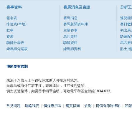
賽事資料
賽馬消息及資訊
分析工
報名表
賽馬消息
速勢能
排位表(本地)
賽馬新聞資料庫
賽日數
賠率
主要賽事
初出馬
賽果
馬匹資料
騎練配
騎師分場表
騎師資料
馬匹搬
練馬師分場表
練馬師資料
貼士指
博彩要有節制
未滿十八歲人士不得投注或進入可投注的地方。
向非法或海外莊家下注，即屬違法，且可被判監禁。
切勿沉迷賭博，如需尋求輔導協助，可致電平和基金熱線1834 633。
常見問題
|
聯絡我們
|
傳媒專用區
|
網頁指南
|
規例
|
提倡有節制博彩
|
私隱