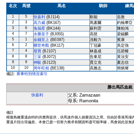
名次
馬號
馬名
騎師
練馬
1
5
快嘉利
(BJ114)
靳能
岳敦
2
3
高力威
(BK167)
馬素爾
約翰摩亞
3
6
兔福星
(BK144)
蘇利雲
陳柏鴻
4
7
永勝皇子
(BJ055)
高慈
梁錫麟
5
1
金錢至上
(BE097)
冼毅力
賓康
6
2
曠世奇觀
(BK117)
丁冠豪
吳定強
7
4
發寶
(BJ107)
林嘉成
伍碧權
8
8
三采
(BJ072)
告東尼
黃汝安
9
9
神駿
(BJ123)
賈立克
夏志信
10
10
周年旺相
(BE138)
高雅志
簡炳墀
備註:
賽事特別情況索引
勝出馬匹血統
父系: Zamazaan
快嘉利
母系: Ramonita
備註
模擬鳥瞰重溫由特約供應商提供，供馬迷作個人娛樂資訊之用。但由於香港馬場
重溫片段出現偏差。本會已盡一切努力務求有關資料盡可能準確，馬會就此並無責