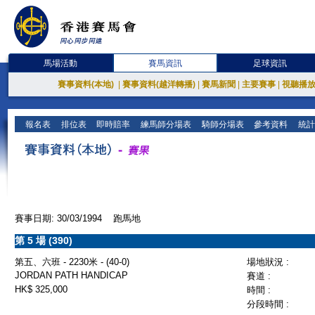
馬場活動
賽馬資訊
足球資訊
賽事資料(本地)
|
賽事資料(越洋轉播)
|
賽馬新聞
|
主要賽事
|
視聽播
報名表
排位表
即時賠率
練馬師分場表
騎師分場表
參考資料
統計
賽事日期: 30/03/1994 跑馬地
第 5 場 (390)
第五、六班 - 2230米 - (40-0)
場地狀況 :
JORDAN PATH HANDICAP
賽道 :
HK$ 325,000
時間 :
分段時間 :