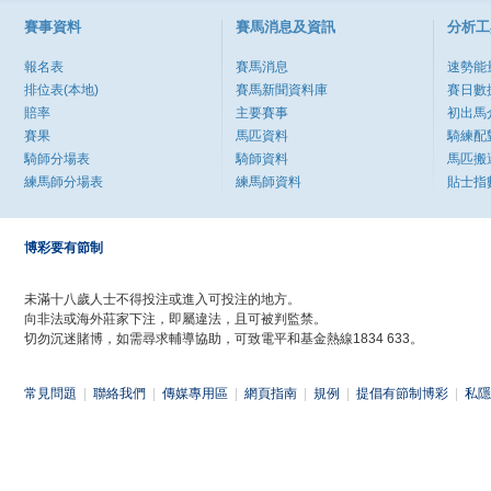
賽事資料
賽馬消息及資訊
分析工
報名表
賽馬消息
速勢能
排位表(本地)
賽馬新聞資料庫
賽日數
賠率
主要賽事
初出馬
賽果
馬匹資料
騎練配
騎師分場表
騎師資料
馬匹搬
練馬師分場表
練馬師資料
貼士指
博彩要有節制
未滿十八歲人士不得投注或進入可投注的地方。
向非法或海外莊家下注，即屬違法，且可被判監禁。
切勿沉迷賭博，如需尋求輔導協助，可致電平和基金熱線1834 633。
常見問題
|
聯絡我們
|
傳媒專用區
|
網頁指南
|
規例
|
提倡有節制博彩
|
私隱