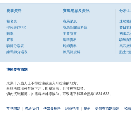
賽事資料
賽馬消息及資訊
分析工
報名表
賽馬消息
速勢能
排位表(本地)
賽馬新聞資料庫
賽日數
賠率
主要賽事
初出馬
賽果
馬匹資料
騎練配
騎師分場表
騎師資料
馬匹搬
練馬師分場表
練馬師資料
貼士指
博彩要有節制
未滿十八歲人士不得投注或進入可投注的地方。
向非法或海外莊家下注，即屬違法，且可被判監禁。
切勿沉迷賭博，如需尋求輔導協助，可致電平和基金熱線1834 633。
常見問題
|
聯絡我們
|
傳媒專用區
|
網頁指南
|
規例
|
提倡有節制博彩
|
私隱