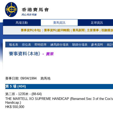
馬場活動
賽馬資訊
足球資訊
賽事資料(本地)
|
賽事資料(越洋轉播)
|
賽馬新聞
|
主要賽事
|
視聽播
報名表
排位表
即時賠率
練馬師分場表
騎師分場表
參考資料
統計
賽事日期: 09/04/1994 跑馬地
第 5 場 (404)
第二班 - 1235米 - (88-64)
THE MARTELL XO SUPREME HANDICAP (Renamed Sec 3 of the Cox's
Handicap.)
HK$ 550,000