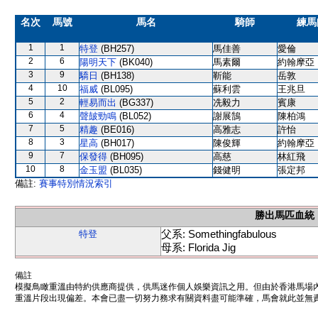
名次
馬號
馬名
騎師
練馬
1
1
特登
(BH257)
馬佳善
愛倫
2
6
陽明天下
(BK040)
馬素爾
約翰摩亞
3
9
驕日
(BH138)
靳能
岳敦
4
10
福威
(BL095)
蘇利雲
王兆旦
5
2
輕易而出
(BG337)
冼毅力
賓康
6
4
聲皷勁鳴
(BL052)
謝展鵠
陳柏鴻
7
5
精趣
(BE016)
高雅志
許怡
8
3
星高
(BH017)
陳俊輝
約翰摩亞
9
7
保發得
(BH095)
高慈
林紅飛
10
8
金玉盟
(BL035)
錢健明
張定邦
備註:
賽事特別情況索引
勝出馬匹血統
父系: Somethingfabulous
特登
母系: Florida Jig
備註
模擬鳥瞰重溫由特約供應商提供，供馬迷作個人娛樂資訊之用。但由於香港馬場
重溫片段出現偏差。本會已盡一切努力務求有關資料盡可能準確，馬會就此並無責