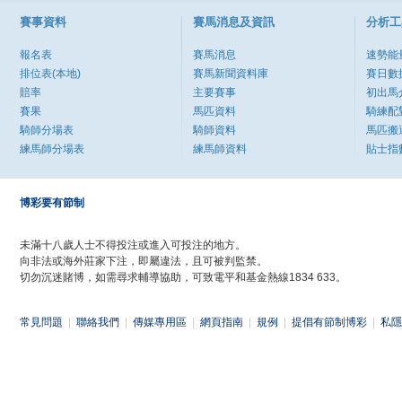
賽事資料
賽馬消息及資訊
分析工
報名表
賽馬消息
速勢能
排位表(本地)
賽馬新聞資料庫
賽日數
賠率
主要賽事
初出馬
賽果
馬匹資料
騎練配
騎師分場表
騎師資料
馬匹搬
練馬師分場表
練馬師資料
貼士指
博彩要有節制
未滿十八歲人士不得投注或進入可投注的地方。
向非法或海外莊家下注，即屬違法，且可被判監禁。
切勿沉迷賭博，如需尋求輔導協助，可致電平和基金熱線1834 633。
常見問題
|
聯絡我們
|
傳媒專用區
|
網頁指南
|
規例
|
提倡有節制博彩
|
私隱