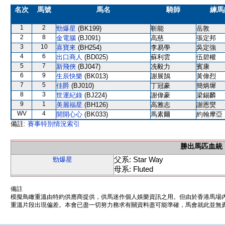
名次
馬號
馬名
騎師
練馬
1
2
勁爆星
(BK199)
靳能
岳敦
2
8
金電腦
(BJ091)
高慈
張定邦
3
10
喜寶來
(BH254)
李易學
吳定強
4
6
出口商人
(BD025)
蘇利雲
伍碧權
5
7
新飛俠
(BJ047)
冼毅力
賓康
6
9
生辰快樂
(BK013)
謝展鵠
黃偉烈
7
5
佳爵
(BJ010)
丁冠豪
簡炳墀
8
3
世運紀錄
(BJ224)
謝偉豪
梁錫麟
9
1
美麗福星
(BH126)
高雅志
謝恩爕
WV
4
開開心心
(BK033)
馬素爾
約翰摩亞
備註:
賽事特別情況索引
勝出馬匹血統
父系: Star Way
勁爆星
母系: Fluted
備註
模擬鳥瞰重溫由特約供應商提供，供馬迷作個人娛樂資訊之用。但由於香港馬場
重溫片段出現偏差。本會已盡一切努力務求有關資料盡可能準確，馬會就此並無責