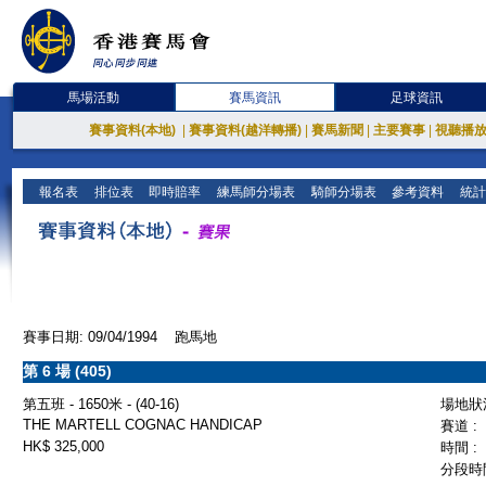
馬場活動
賽馬資訊
足球資訊
賽事資料(本地)
|
賽事資料(越洋轉播)
|
賽馬新聞
|
主要賽事
|
視聽播
報名表
排位表
即時賠率
練馬師分場表
騎師分場表
參考資料
統計
賽事日期: 09/04/1994 跑馬地
第 6 場 (405)
第五班 - 1650米 - (40-16)
場地狀況
THE MARTELL COGNAC HANDICAP
賽道 :
HK$ 325,000
時間 :
分段時間