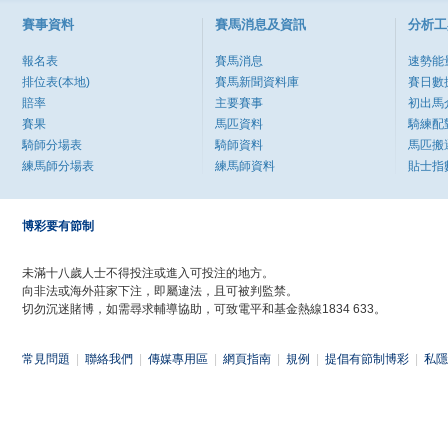
賽事資料
賽馬消息及資訊
分析工
報名表
賽馬消息
速勢能
排位表(本地)
賽馬新聞資料庫
賽日數
賠率
主要賽事
初出馬
賽果
馬匹資料
騎練配
騎師分場表
騎師資料
馬匹搬
練馬師分場表
練馬師資料
貼士指
博彩要有節制
未滿十八歲人士不得投注或進入可投注的地方。
向非法或海外莊家下注，即屬違法，且可被判監禁。
切勿沉迷賭博，如需尋求輔導協助，可致電平和基金熱線1834 633。
常見問題
|
聯絡我們
|
傳媒專用區
|
網頁指南
|
規例
|
提倡有節制博彩
|
私隱