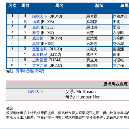
名次
馬號
馬名
騎師
練馬
1
4
陽明天下
(BK040)
馬素爾
約翰摩亞
2
10
福威
(BL095)
蘇利雲
王兆旦
3
6
金泉
(BK232)
馬佳善
愛倫
4
3
雅雪
(BJ037)
高慈
方祿麟
5
8
威信第一
(BK064)
查汝誠
方祿麟
6
1
真寶
(BH189)
高雅志
簡炳墀
7
2
星運名駒
(BH193)
冼毅力
羅國洲
8
5
幸運世紀
(BJ112)
李格力
賓康
9
9
上海福星
(BJ244)
賈立克
白理維
10
7
東方之星
(BK202)
賴維銘
吳定強
備註:
賽事特別情況索引
勝出馬匹血統
父系: Mr Illusion
陽明天下
母系: Humour Her
備註
模擬鳥瞰重溫由特約供應商提供，供馬迷作個人娛樂資訊之用。但由於香港馬場
重溫片段出現偏差。本會已盡一切努力務求有關資料盡可能準確，馬會就此並無責