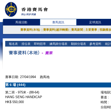
馬場活動
賽馬資訊
足球資訊
賽事資料(本地)
|
賽事資料(越洋轉播)
|
賽馬新聞
|
主要賽事
|
視聽播
報名表
排位表
即時賠率
練馬師分場表
騎師分場表
參考資料
統計
賽事日期: 27/04/1994 跑馬地
第 6 場 (444)
第二班 - 975米 - (88-64)
場地狀況
HANG SENG HANDICAP
賽道 :
HK$ 550,000
時間 :
分段時間