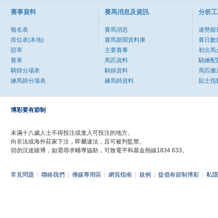
賽事資料
賽馬消息及資訊
分析工
報名表
賽馬消息
速勢能
排位表(本地)
賽馬新聞資料庫
賽日數
賠率
主要賽事
初出馬
賽果
馬匹資料
騎練配
騎師分場表
騎師資料
馬匹搬
練馬師分場表
練馬師資料
貼士指
博彩要有節制
未滿十八歲人士不得投注或進入可投注的地方。
向非法或海外莊家下注，即屬違法，且可被判監禁。
切勿沉迷賭博，如需尋求輔導協助，可致電平和基金熱線1834 633。
常見問題
|
聯絡我們
|
傳媒專用區
|
網頁指南
|
規例
|
提倡有節制博彩
|
私隱