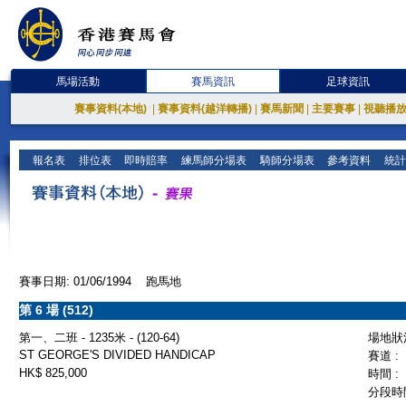
馬場活動
賽馬資訊
足球資訊
賽事資料(本地)
|
賽事資料(越洋轉播)
|
賽馬新聞
|
主要賽事
|
視聽播
報名表
排位表
即時賠率
練馬師分場表
騎師分場表
參考資料
統計
賽事日期: 01/06/1994 跑馬地
第 6 場 (512)
第一、二班 - 1235米 - (120-64)
場地狀況
ST GEORGE'S DIVIDED HANDICAP
賽道 :
HK$ 825,000
時間 :
分段時間