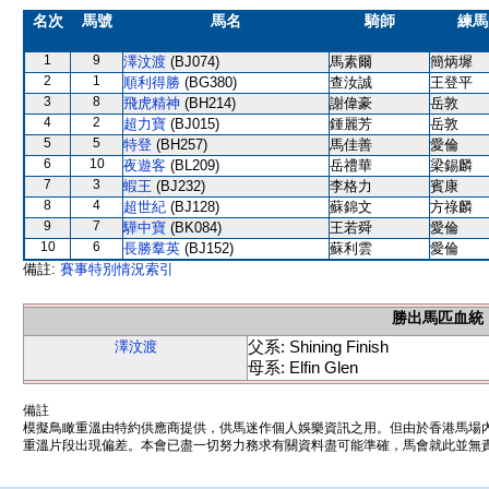
名次
馬號
馬名
騎師
練馬
1
9
澤汶渡
(BJ074)
馬素爾
簡炳墀
2
1
順利得勝
(BG380)
查汝誠
王登平
3
8
飛虎精神
(BH214)
謝偉豪
岳敦
4
2
超力寶
(BJ015)
鍾麗芳
岳敦
5
5
特登
(BH257)
馬佳善
愛倫
6
10
夜遊客
(BL209)
岳禮華
梁錫麟
7
3
蝦王
(BJ232)
李格力
賓康
8
4
超世紀
(BJ128)
蘇錦文
方祿麟
9
7
驊中寶
(BK084)
王若舜
愛倫
10
6
長勝羣英
(BJ152)
蘇利雲
愛倫
備註:
賽事特別情況索引
勝出馬匹血統
父系: Shining Finish
澤汶渡
母系: Elfin Glen
備註
模擬鳥瞰重溫由特約供應商提供，供馬迷作個人娛樂資訊之用。但由於香港馬場
重溫片段出現偏差。本會已盡一切努力務求有關資料盡可能準確，馬會就此並無責