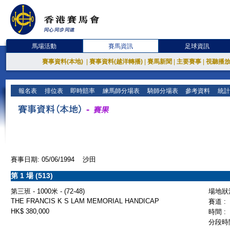
馬場活動
賽馬資訊
足球資訊
賽事資料(本地)
|
賽事資料(越洋轉播)
|
賽馬新聞
|
主要賽事
|
視聽播
報名表
排位表
即時賠率
練馬師分場表
騎師分場表
參考資料
統計
賽事日期: 05/06/1994 沙田
第 1 場 (513)
第三班 - 1000米 - (72-48)
場地狀況
THE FRANCIS K S LAM MEMORIAL HANDICAP
賽道 :
HK$ 380,000
時間 :
分段時間