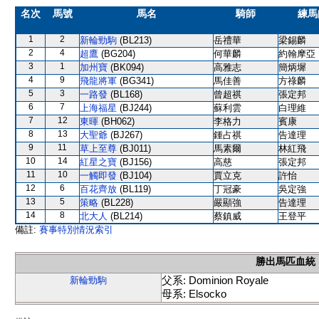
名次
馬號
馬名
騎師
練馬
1
2
新輪勁駒
(BL213)
岳禮華
梁錫麟
2
4
超鷹
(BG204)
何華麟
約翰摩亞
3
1
加州寶
(BK094)
高雅志
簡炳墀
4
9
飛龍將軍
(BG341)
馬佳善
方祿麟
5
3
一路發
(BL168)
曾超祺
張定邦
6
7
上海福星
(BJ244)
蘇利雲
白理維
7
12
東暉
(BH062)
李格力
賓康
8
13
大聖爺
(BJ267)
鍾占祺
告達理
9
11
草上至尊
(BJ011)
馬素爾
林紅飛
10
14
紅星之寶
(BJ156)
高慈
張定邦
11
10
一觸即發
(BJ104)
賈立克
許怡
12
6
百花齊放
(BL119)
丁冠豪
吳定強
13
5
策略
(BL228)
嚴顯強
告達理
14
8
北大人
(BL214)
蔡鎮威
王登平
備註:
賽事特別情況索引
勝出馬匹血統
父系: Dominion Royale
新輪勁駒
母系: Elsocko