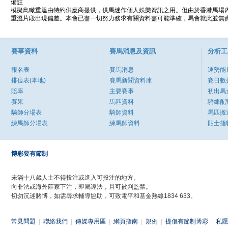
備註
模擬鳥瞰重溫由特約供應商提供，供馬迷作個人娛樂資訊之用。但由於香港馬場
重溫片段出現偏差。本會已盡一切努力務求有關資料盡可能準確，馬會就此並無責
賽事資料
賽馬消息及資訊
分析工
報名表
賽馬消息
速勢能
排位表(本地)
賽馬新聞資料庫
賽日數
賠率
主要賽事
初出馬
賽果
馬匹資料
騎練配
騎師分場表
騎師資料
馬匹搬
練馬師分場表
練馬師資料
貼士指
博彩要有節制
未滿十八歲人士不得投注或進入可投注的地方。
向非法或海外莊家下注，即屬違法，且可被判監禁。
切勿沉迷賭博，如需尋求輔導協助，可致電平和基金熱線1834 633。
常見問題
|
聯絡我們
|
傳媒專用區
|
網頁指南
|
規例
|
提倡有節制博彩
|
私隱