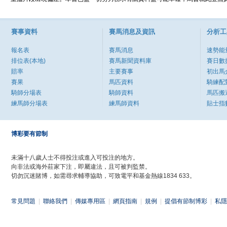
賽事資料
賽馬消息及資訊
分析工
報名表
賽馬消息
速勢能
排位表(本地)
賽馬新聞資料庫
賽日數
賠率
主要賽事
初出馬
賽果
馬匹資料
騎練配
騎師分場表
騎師資料
馬匹搬
練馬師分場表
練馬師資料
貼士指
博彩要有節制
未滿十八歲人士不得投注或進入可投注的地方。
向非法或海外莊家下注，即屬違法，且可被判監禁。
切勿沉迷賭博，如需尋求輔導協助，可致電平和基金熱線1834 633。
常見問題
|
聯絡我們
|
傳媒專用區
|
網頁指南
|
規例
|
提倡有節制博彩
|
私隱