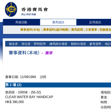
馬場活動
賽馬資訊
足球資訊
賽事資料(本地)
|
賽事資料(越洋轉播)
|
賽馬新聞
|
主要賽事
|
視聽播
報名表
排位表
即時賠率
練馬師分場表
騎師分場表
參考資料
統計
賽事日期: 11/09/1994 沙田
第 2 場 (2)
第四班 - 1000米 - (56-32)
場地狀況
CLEAR WATER BAY HANDICAP
賽道 :
HK$ 390,000
時間 :
分段時間