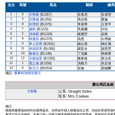
名次
馬號
馬名
騎師
練馬
1
5
大聖爺
(BJ267)
告東尼
告達理
2
3
百勝威
(BL056)
馬佳善
愛倫
3
8
好理想
(BL075)
李易學
王登平
4
7
威勁
(BJ225)
馬素爾
許怡
5
2
清雄霸
(BG228)
鍾麗芳
岳敦
6
9
時運高
(BG375)
高慈
白理維
7
4
草上至尊
(BJ011)
鍾占祺
林紅飛
8
11
幸福世界
(BL006)
羅富全
謝恩爕
9
10
着着先
(BL149)
丁冠豪
簡炳墀
10
12
天賜福星
(BJ250)
陳家俊
黃汝安
11
1
電之威
(BJ258)
冼毅力
吳定強
12
6
有活力
(BK054)
賀倫
梁錫麟
備註:
賽事特別情況索引
勝出馬匹血統
父系: Straight Strike
大聖爺
母系: Mrs Coobee
備註
模擬鳥瞰重溫由特約供應商提供，供馬迷作個人娛樂資訊之用。但由於香港馬場
重溫片段出現偏差。本會已盡一切努力務求有關資料盡可能準確，馬會就此並無責