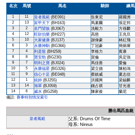
名次
馬號
馬名
騎師
練馬
1
11
皇者風範
(BE091)
告東尼
羅國洲
2
13
富甲天下
(BH163)
馬素爾
張定邦
3
2
名門望族
(BJ067)
冼毅力
方祿麟
4
12
旺財伯樂
(BH227)
高慈
王兆旦
5
10
大家健康
(BJ137)
謝偉豪
林紅飛
6
3
永勝神駒
(BG366)
丁冠豪
簡炳墀
7
4
利是龍
(BH259)
李格力
賓康
8
8
寶安勁
(BG230)
賀倫
吳定強
9
7
明利之寶
(BJ024)
馬佳善
愛倫
10
5
永勝福星
(BG326)
梁立德
陳柏鴻
11
9
信心十足
(BE048)
蔡鎮威
夏志信
12
1
統帥
(BJ255)
洪國興
梁錫麟
13
14
旭翠
(BJ059)
鍾占祺
甘光達
14
6
威水
(BG258)
陳家俊
蘭尼
備註:
賽事特別情況索引
勝出馬匹血統
父系: Drums Of Time
皇者風範
母系: Nireus