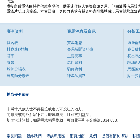
備註
模擬鳥瞰重溫由特約供應商提供，供馬迷作個人娛樂資訊之用。但由於香港馬場
重溫片段出現偏差。本會已盡一切努力務求有關資料盡可能準確，馬會就此並無責
賽事資料
賽馬消息及資訊
分析工
報名表
賽馬消息
速勢能
排位表(本地)
賽馬新聞資料庫
賽日數
賠率
主要賽事
初出馬
賽果
馬匹資料
騎練配
騎師分場表
騎師資料
馬匹搬
練馬師分場表
練馬師資料
貼士指
博彩要有節制
未滿十八歲人士不得投注或進入可投注的地方。
向非法或海外莊家下注，即屬違法，且可被判監禁。
切勿沉迷賭博，如需尋求輔導協助，可致電平和基金熱線1834 633。
常見問題
|
聯絡我們
|
傳媒專用區
|
網頁指南
|
規例
|
提倡有節制博彩
|
私隱