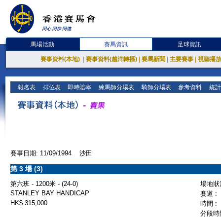
馬場活動
賽馬資訊
足球資訊
賽事資料(本地)
|
賽事資料(越洋轉播)
|
賽馬新聞
|
主要賽事
|
視聽播
報名表
排位表
即時賠率
練馬師分場表
騎師分場表
參考資料
統計
賽事日期: 11/09/1994 沙田
第 3 場 (3)
第六班 - 1200米 - (24-0)
場地狀況
STANLEY BAY HANDICAP
賽道 :
HK$ 315,000
時間 :
分段時間