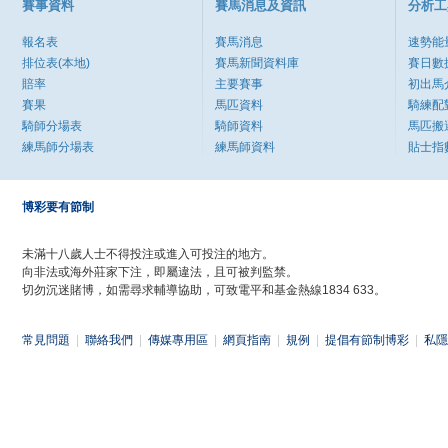
賽事資料
賽馬消息及資訊
分析工
報名表
賽馬消息
速勢能
排位表(本地)
賽馬新聞資料庫
賽日數
賠率
主要賽事
初出馬
賽果
馬匹資料
騎練配
騎師分場表
騎師資料
馬匹搬
練馬師分場表
練馬師資料
貼士指
博彩要有節制
未滿十八歲人士不得投注或進入可投注的地方。
向非法或海外莊家下注，即屬違法，且可被判監禁。
切勿沉迷賭博，如需尋求輔導協助，可致電平和基金熱線1834 633。
常見問題
|
聯絡我們
|
傳媒專用區
|
網頁指南
|
規例
|
提倡有節制博彩
|
私隱