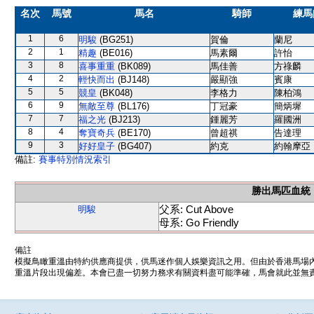
名次
馬號
馬名
騎師
練馬
1
6
明駿
(BG251)
賀倫
蘭尼
2
1
精趣
(BE016)
馬素爾
許怡
3
8
喜事重重
(BK089)
馬佳善
方祿麟
4
2
輕快而出
(BJ148)
嚴顯強
賓康
5
5
競皇
(BK048)
李格力
陳柏鴻
6
9
無敵至尊
(BL176)
丁冠豪
簡炳墀
7
7
福之光
(BJ213)
鍾麗芳
羅國洲
8
4
奪寶奇兵
(BE170)
曾超祺
告達理
9
3
好好皇子
(BG407)
約克
約翰摩亞
備註:
賽事特別情況索引
勝出馬匹血統
父系: Cut Above
明駿
母系: Go Friendly
備註
模擬鳥瞰重溫由特約供應商提供，供馬迷作個人娛樂資訊之用。但由於香港馬場
重溫片段出現偏差。本會已盡一切努力務求有關資料盡可能準確，馬會就此並無責