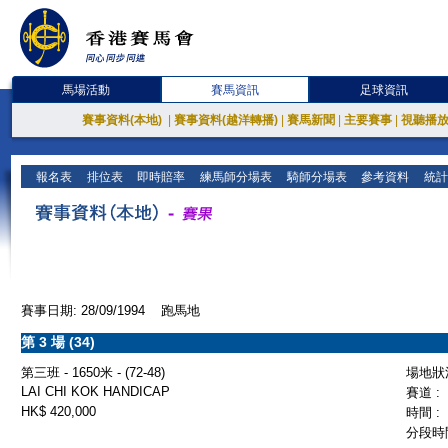
馬場活動
賽馬資訊
足球資訊
賽事資料(本地)
|
賽事資料(越洋轉播)
|
賽馬新聞
|
主要賽事
|
視聽播
報名表
排位表
即時賠率
練馬師分場表
騎師分場表
參考資料
統計
賽事日期: 28/09/1994 跑馬地
第 3 場 (34)
第三班 - 1650米 - (72-48)
場地狀況
LAI CHI KOK HANDICAP
賽道 :
HK$ 420,000
時間 :
分段時間