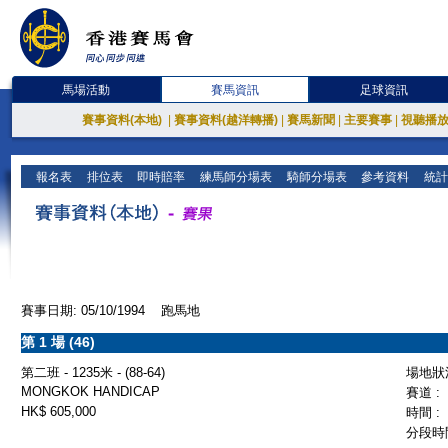
馬場活動
賽馬資訊
足球資訊
賽事資料(本地)
|
賽事資料(越洋轉播)
|
賽馬新聞
|
主要賽事
|
視聽播
報名表
排位表
即時賠率
練馬師分場表
騎師分場表
參考資料
統計
賽事日期: 05/10/1994 跑馬地
第 1 場 (46)
第二班 - 1235米 - (88-64)
場地狀況
MONGKOK HANDICAP
賽道 :
HK$ 605,000
時間 :
分段時間