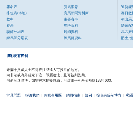
報名表
賽馬消息
速勢能
排位表(本地)
賽馬新聞資料庫
賽日數
賠率
主要賽事
初出馬
賽果
馬匹資料
騎練配
騎師分場表
騎師資料
馬匹搬
練馬師分場表
練馬師資料
貼士指
博彩要有節制
未滿十八歲人士不得投注或進入可投注的地方。
向非法或海外莊家下注，即屬違法，且可被判監禁。
切勿沉迷賭博，如需尋求輔導協助，可致電平和基金熱線1834 633。
常見問題
|
聯絡我們
|
傳媒專用區
|
網頁指南
|
規例
|
提倡有節制博彩
|
私隱