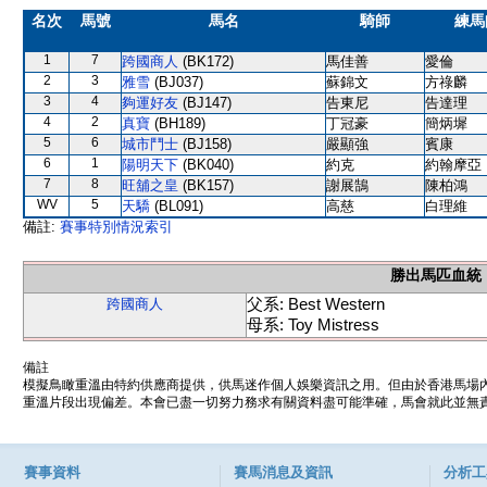
名次
馬號
馬名
騎師
練馬
1
7
跨國商人
(BK172)
馬佳善
愛倫
2
3
雅雪
(BJ037)
蘇錦文
方祿麟
3
4
夠運好友
(BJ147)
告東尼
告達理
4
2
真寶
(BH189)
丁冠豪
簡炳墀
5
6
城市鬥士
(BJ158)
嚴顯強
賓康
6
1
陽明天下
(BK040)
約克
約翰摩亞
7
8
旺舖之皇
(BK157)
謝展鵠
陳柏鴻
WV
5
天驕
(BL091)
高慈
白理維
備註:
賽事特別情況索引
勝出馬匹血統
父系: Best Western
跨國商人
母系: Toy Mistress
備註
模擬鳥瞰重溫由特約供應商提供，供馬迷作個人娛樂資訊之用。但由於香港馬場
重溫片段出現偏差。本會已盡一切努力務求有關資料盡可能準確，馬會就此並無責
賽事資料
賽馬消息及資訊
分析工