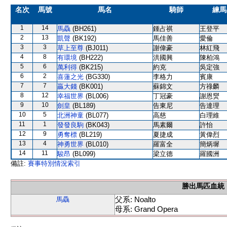
名次
馬號
馬名
騎師
練馬
1
14
馬驫
(BH261)
鍾占祺
王登平
2
13
凱聲
(BK192)
馬佳善
愛倫
3
3
草上至尊
(BJ011)
謝偉豪
林紅飛
4
8
有環境
(BH222)
洪國興
陳柏鴻
5
6
萬利得
(BK215)
約克
吳定強
6
2
喜蓮之光
(BG330)
李格力
賓康
7
7
贏大錢
(BK001)
蘇錦文
方祿麟
8
12
幸福世界
(BL006)
丁冠豪
謝恩爕
9
10
劍皇
(BL189)
告東尼
告達理
10
5
北洲神童
(BL077)
高慈
白理維
11
1
發發良駒
(BK043)
馬素爾
許怡
12
9
勇奪標
(BL219)
夏捷成
黃偉烈
13
4
神勇世界
(BL010)
羅富全
簡炳墀
14
11
駿昂
(BL099)
梁立德
羅國洲
備註:
賽事特別情況索引
勝出馬匹血統
父系: Noalto
馬驫
母系: Grand Opera