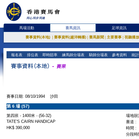
馬場活動
賽馬資訊
足球資訊
賽事資料(本地)
|
賽事資料(越洋轉播)
|
賽馬新聞
|
主要賽事
|
視聽播
報名表
排位表
即時賠率
練馬師分場表
騎師分場表
參考資料
統計
賽事日期: 08/10/1994 沙田
第 6 場 (57)
第四班 - 1400米 - (56-32)
場地狀況
TATE'S CAIRN HANDICAP
賽道 :
HK$ 390,000
時間 :
分段時間