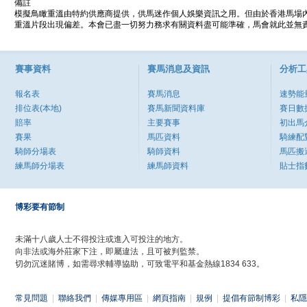
備註
模擬鳥瞰重溫由特約供應商提供，供馬迷作個人娛樂資訊之用。但由於香港馬場
重溫片段出現偏差。本會已盡一切努力務求有關資料盡可能準確，馬會就此並無責
賽事資料
賽馬消息及資訊
分析工
報名表
賽馬消息
速勢能
排位表(本地)
賽馬新聞資料庫
賽日數
賠率
主要賽事
初出馬
賽果
馬匹資料
騎練配
騎師分場表
騎師資料
馬匹搬
練馬師分場表
練馬師資料
貼士指
博彩要有節制
未滿十八歲人士不得投注或進入可投注的地方。
向非法或海外莊家下注，即屬違法，且可被判監禁。
切勿沉迷賭博，如需尋求輔導協助，可致電平和基金熱線1834 633。
常見問題
|
聯絡我們
|
傳媒專用區
|
網頁指南
|
規例
|
提倡有節制博彩
|
私隱