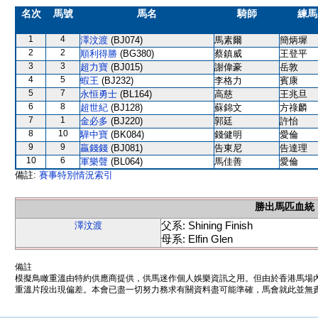
名次
馬號
馬名
騎師
練馬
1
4
澤汶渡
(BJ074)
馬素爾
簡炳墀
2
2
順利得勝
(BG380)
蔡鎮威
王登平
3
3
超力寶
(BJ015)
謝偉豪
岳敦
4
5
蝦王
(BJ232)
李格力
賓康
5
7
永恒勇士
(BL164)
高慈
王兆旦
6
8
超世紀
(BJ128)
蘇錦文
方祿麟
7
1
金必多
(BJ220)
郭廷
許怡
8
10
驊中寶
(BK084)
錢健明
愛倫
9
9
贏錢錢
(BJ081)
告東尼
告達理
10
6
軍樂聲
(BL064)
馬佳善
愛倫
備註:
賽事特別情況索引
勝出馬匹血統
父系: Shining Finish
澤汶渡
母系: Elfin Glen
備註
模擬鳥瞰重溫由特約供應商提供，供馬迷作個人娛樂資訊之用。但由於香港馬場
重溫片段出現偏差。本會已盡一切努力務求有關資料盡可能準確，馬會就此並無責