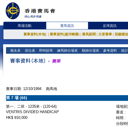
馬場活動
賽馬資訊
足球資訊
賽事資料(本地)
|
賽事資料(越洋轉播)
|
賽馬新聞
|
主要賽事
|
視聽播
報名表
排位表
即時賠率
練馬師分場表
騎師分場表
參考資料
統計
賽事日期: 12/10/1994 跑馬地
第 7 場 (66)
第一、二班 - 1235米 - (120-64)
場地狀況
VENTRIS DIVIDED HANDICAP
賽道 :
HK$ 910,000
時間 :
分段時間