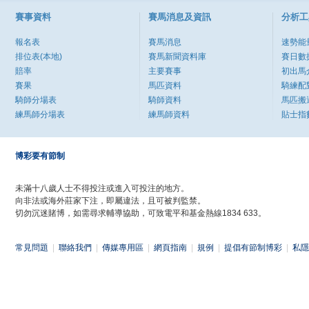
賽事資料
賽馬消息及資訊
分析工
報名表
賽馬消息
速勢能
排位表(本地)
賽馬新聞資料庫
賽日數
賠率
主要賽事
初出馬
賽果
馬匹資料
騎練配
騎師分場表
騎師資料
馬匹搬
練馬師分場表
練馬師資料
貼士指
博彩要有節制
未滿十八歲人士不得投注或進入可投注的地方。
向非法或海外莊家下注，即屬違法，且可被判監禁。
切勿沉迷賭博，如需尋求輔導協助，可致電平和基金熱線1834 633。
常見問題
|
聯絡我們
|
傳媒專用區
|
網頁指南
|
規例
|
提倡有節制博彩
|
私隱