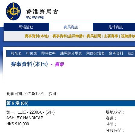
馬場活動
賽馬資訊
足球資訊
賽事資料(本地)
|
賽事資料(越洋轉播)
|
賽馬新聞
|
主要賽事
|
視聽播
報名表
排位表
即時賠率
練馬師分場表
騎師分場表
參考資料
統計
賽事日期: 22/10/1994 沙田
第 6 場 (86)
第一、二班 - 2200米 - (64+)
場地狀況 :
ASHLEY HANDICAP
賽道 :
HK$ 910,000
時間 :
分段時間 :