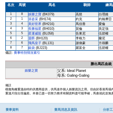
名次
馬號
馬名
騎師
練馬
1
8
娛樂之寶
(BK079)
高慈
白理維
2
1
添姿采
(BH174)
約克
約翰摩亞
3
4
美好世界
(BH216)
馬佳善
愛倫
4
3
長勝福星
(BH010)
賀倫
吳定強
5
5
星運威龍
(BL058)
告東尼
伍碧權
6
2
靈爵
(BH120)
李格力
蘭尼
7
6
飛馬皇子
(BL131)
謝偉豪
方祿麟
8
7
銀袋
(BJ223)
羅富全
伍碧權
備註:
賽事特別情況索引
勝出馬匹血統
父系: Ideal Planet
娛樂之寶
母系: Galing-Galing
備註
模擬鳥瞰重溫由特約供應商提供，供馬迷作個人娛樂資訊之用。但由於香港馬場
重溫片段出現偏差。本會已盡一切努力務求有關資料盡可能準確，馬會就此並無責
賽事資料
賽馬消息及資訊
分析工