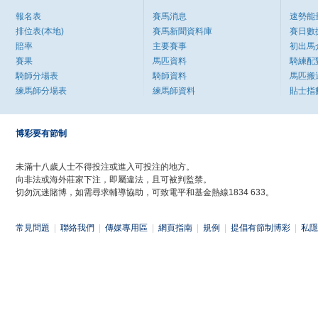
報名表
賽馬消息
速勢能
排位表(本地)
賽馬新聞資料庫
賽日數
賠率
主要賽事
初出馬
賽果
馬匹資料
騎練配
騎師分場表
騎師資料
馬匹搬
練馬師分場表
練馬師資料
貼士指
博彩要有節制
未滿十八歲人士不得投注或進入可投注的地方。
向非法或海外莊家下注，即屬違法，且可被判監禁。
切勿沉迷賭博，如需尋求輔導協助，可致電平和基金熱線1834 633。
常見問題
|
聯絡我們
|
傳媒專用區
|
網頁指南
|
規例
|
提倡有節制博彩
|
私隱