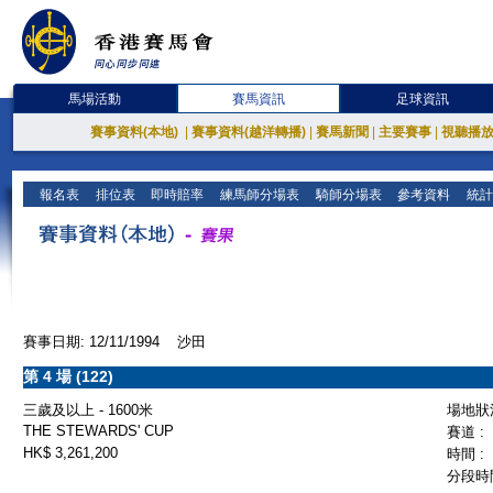
馬場活動
賽馬資訊
足球資訊
賽事資料(本地)
|
賽事資料(越洋轉播)
|
賽馬新聞
|
主要賽事
|
視聽播
報名表
排位表
即時賠率
練馬師分場表
騎師分場表
參考資料
統計
賽事日期: 12/11/1994 沙田
第 4 場 (122)
三歲及以上 - 1600米
場地狀況
THE STEWARDS' CUP
賽道 :
HK$ 3,261,200
時間 :
分段時間