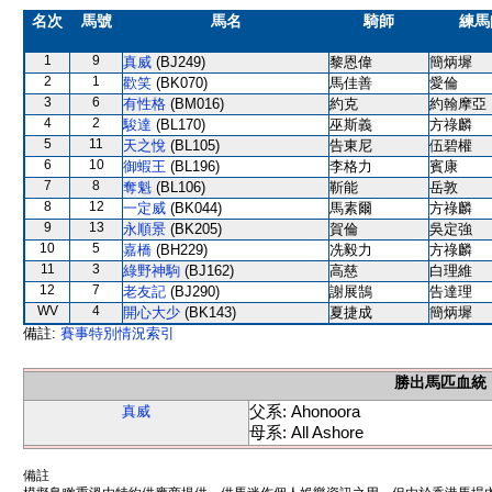
名次
馬號
馬名
騎師
練馬
1
9
真威
(BJ249)
黎恩偉
簡炳墀
2
1
歡笑
(BK070)
馬佳善
愛倫
3
6
有性格
(BM016)
約克
約翰摩亞
4
2
駿達
(BL170)
巫斯義
方祿麟
5
11
天之悅
(BL105)
告東尼
伍碧權
6
10
御蝦王
(BL196)
李格力
賓康
7
8
奪魁
(BL106)
靳能
岳敦
8
12
一定威
(BK044)
馬素爾
方祿麟
9
13
永順景
(BK205)
賀倫
吳定強
10
5
嘉橋
(BH229)
冼毅力
方祿麟
11
3
綠野神駒
(BJ162)
高慈
白理維
12
7
老友記
(BJ290)
謝展鵠
告達理
WV
4
開心大少
(BK143)
夏捷成
簡炳墀
備註:
賽事特別情況索引
勝出馬匹血統
父系: Ahonoora
真威
母系: All Ashore
備註