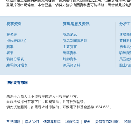
模擬鳥瞰重溫由特約供應商提供，供馬迷作個人娛樂資訊之用。但由於香港馬場
重溫片段出現偏差。本會已盡一切努力務求有關資料盡可能準確，馬會就此並無責
賽事資料
賽馬消息及資訊
分析工
報名表
賽馬消息
速勢能
排位表(本地)
賽馬新聞資料庫
賽日數
賠率
主要賽事
初出馬
賽果
馬匹資料
騎練配
騎師分場表
騎師資料
馬匹搬
練馬師分場表
練馬師資料
貼士指
博彩要有節制
未滿十八歲人士不得投注或進入可投注的地方。
向非法或海外莊家下注，即屬違法，且可被判監禁。
切勿沉迷賭博，如需尋求輔導協助，可致電平和基金熱線1834 633。
常見問題
|
聯絡我們
|
傳媒專用區
|
網頁指南
|
規例
|
提倡有節制博彩
|
私隱