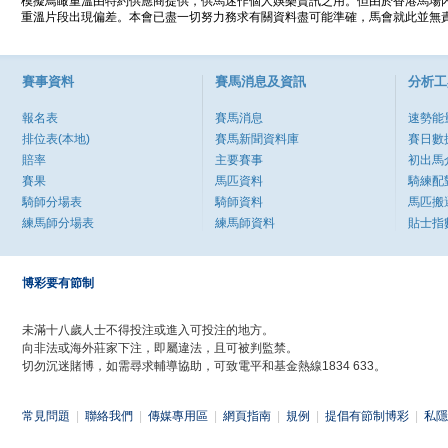
模擬鳥瞰重溫由特約供應商提供，供馬迷作個人娛樂資訊之用。但由於香港馬場
重溫片段出現偏差。本會已盡一切努力務求有關資料盡可能準確，馬會就此並無責
賽事資料
賽馬消息及資訊
分析工
報名表
賽馬消息
速勢能
排位表(本地)
賽馬新聞資料庫
賽日數
賠率
主要賽事
初出馬
賽果
馬匹資料
騎練配
騎師分場表
騎師資料
馬匹搬
練馬師分場表
練馬師資料
貼士指
博彩要有節制
未滿十八歲人士不得投注或進入可投注的地方。
向非法或海外莊家下注，即屬違法，且可被判監禁。
切勿沉迷賭博，如需尋求輔導協助，可致電平和基金熱線1834 633。
常見問題
|
聯絡我們
|
傳媒專用區
|
網頁指南
|
規例
|
提倡有節制博彩
|
私隱