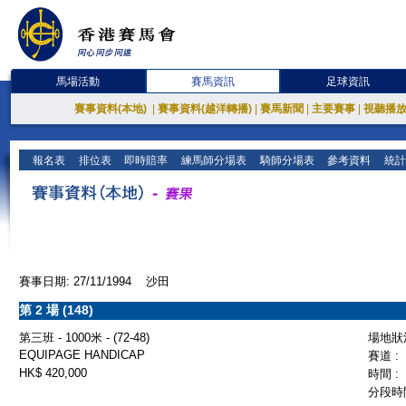
馬場活動
賽馬資訊
足球資訊
賽事資料(本地)
|
賽事資料(越洋轉播)
|
賽馬新聞
|
主要賽事
|
視聽播
報名表
排位表
即時賠率
練馬師分場表
騎師分場表
參考資料
統計
賽事日期: 27/11/1994 沙田
第 2 場 (148)
第三班 - 1000米 - (72-48)
場地狀況
EQUIPAGE HANDICAP
賽道 :
HK$ 420,000
時間 :
分段時間