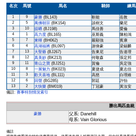
名次
馬號
馬名
騎師
練馬
1
9
豪勝
(BL143)
靳能
岳敦
2
5
萬佛朝宗
(BK154)
談樹文
蘭尼
3
10
掂晒
(BJ198)
馬佳善
愛倫
4
1
高力度
(BL165)
巫斯義
陳柏鴻
5
7
東暉
(BH062)
嚴顯強
賓康
6
4
高湖福將
(BL097)
謝偉豪
梁錫麟
7
13
大聖爺
(BJ267)
告東尼
告達理
8
12
真美妙
(BK213)
何敬森
張定邦
9
11
青山之寶
(BJ251)
賀倫
吳定強
10
8
一展魅力
(BK023)
夏捷成
夏志信
11
3
歡天喜地
(BL111)
高慈
白理維
12
6
回聲
(BG285)
郭廷
許怡
13
2
大快樂
(BM019)
丁冠豪
黃汝安
備註:
賽事特別情況索引
勝出馬匹血統
父系: Danehill
豪勝
母系: Vain Glorious
備註