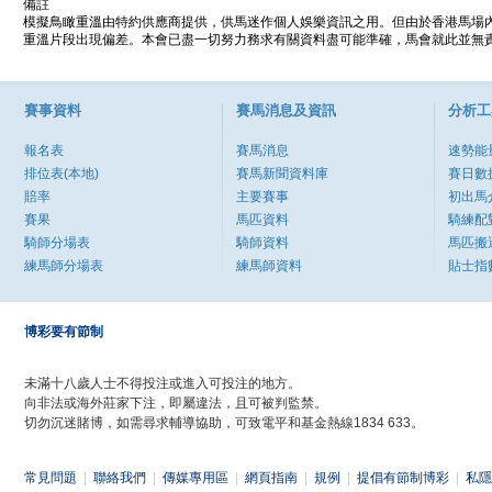
備註
模擬鳥瞰重溫由特約供應商提供，供馬迷作個人娛樂資訊之用。但由於香港馬場
重溫片段出現偏差。本會已盡一切努力務求有關資料盡可能準確，馬會就此並無責
賽事資料
賽馬消息及資訊
分析工
報名表
賽馬消息
速勢能
排位表(本地)
賽馬新聞資料庫
賽日數
賠率
主要賽事
初出馬
賽果
馬匹資料
騎練配
騎師分場表
騎師資料
馬匹搬
練馬師分場表
練馬師資料
貼士指
博彩要有節制
未滿十八歲人士不得投注或進入可投注的地方。
向非法或海外莊家下注，即屬違法，且可被判監禁。
切勿沉迷賭博，如需尋求輔導協助，可致電平和基金熱線1834 633。
常見問題
|
聯絡我們
|
傳媒專用區
|
網頁指南
|
規例
|
提倡有節制博彩
|
私隱