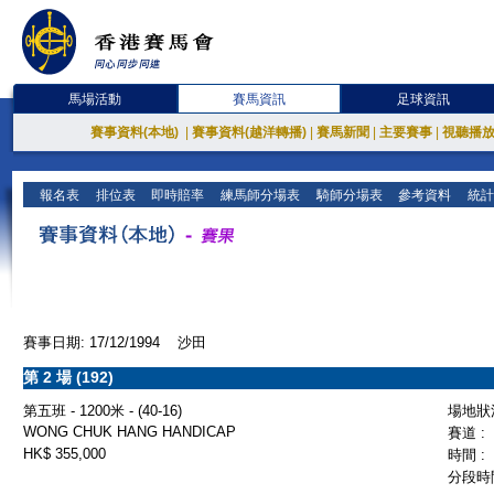
馬場活動
賽馬資訊
足球資訊
賽事資料(本地)
|
賽事資料(越洋轉播)
|
賽馬新聞
|
主要賽事
|
視聽播
報名表
排位表
即時賠率
練馬師分場表
騎師分場表
參考資料
統計
賽事日期: 17/12/1994 沙田
第 2 場 (192)
第五班 - 1200米 - (40-16)
場地狀況
WONG CHUK HANG HANDICAP
賽道 :
HK$ 355,000
時間 :
分段時間