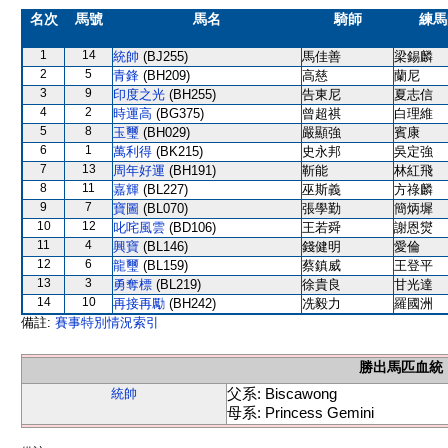
名次
馬號
馬名
騎師
練馬
1
14
統帥
(BJ255)
馬佳善
梁錫麟
2
5
青鋒
(BH209)
高慈
蘭尼
3
9
印度之光
(BH255)
告東尼
夏志信
4
2
時運高
(BG375)
曾超祺
白理維
5
8
玉璽
(BH029)
嚴顯強
賓康
6
1
萬利得
(BK215)
史永邦
吳定強
7
13
周年好運
(BH191)
靳能
林紅飛
8
11
嘉輝
(BL227)
巫斯義
方祿麟
9
7
寶圖
(BL070)
張學勤
簡炳墀
10
12
叱咤風雲
(BD106)
王若舜
謝恩爕
11
4
興寶
(BL146)
錢健明
愛倫
12
6
龍璽
(BL159)
蔡鎮威
王登平
13
3
勇奪標
(BL219)
徐貴良
甘光達
14
10
再接再勵
(BH242)
冼毅力
羅國洲
備註:
賽事特別情況索引
勝出馬匹血統
父系: Biscawong
統帥
母系: Princess Gemini