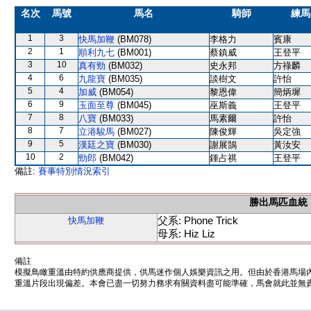
名次
馬號
馬名
騎師
練馬
1
3
快馬加鞭
(BM078)
李格力
賓康
2
1
順利九七
(BM001)
蔡鎮威
王登平
3
10
真有勁
(BM032)
史永邦
方祿麟
4
6
九龍寶
(BM035)
談樹文
許怡
5
4
加威
(BM054)
黎恩偉
簡炳墀
6
9
玉面至尊
(BM045)
巫斯義
王登平
7
8
八寶
(BM033)
馬素爾
許怡
8
7
立港駿馬
(BM027)
陳俊輝
吳定強
9
5
漢廷之寶
(BM030)
謝展鵠
黃汝安
10
2
勁郎
(BM042)
鍾占祺
王登平
備註:
賽事特別情況索引
勝出馬匹血統
父系: Phone Trick
快馬加鞭
母系: Hiz Liz
備註
模擬鳥瞰重溫由特約供應商提供，供馬迷作個人娛樂資訊之用。但由於香港馬場
重溫片段出現偏差。本會已盡一切努力務求有關資料盡可能準確，馬會就此並無責