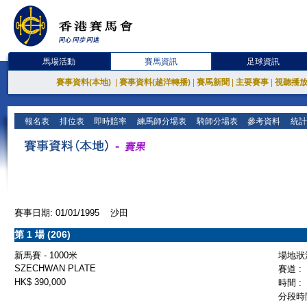
馬場活動
賽馬資訊
足球資訊
賽事資料(本地)
|
賽事資料(越洋轉播)
|
賽馬新聞
|
主要賽事
|
視聽播
報名表
排位表
即時賠率
練馬師分場表
騎師分場表
參考資料
統計
賽事日期: 01/01/1995 沙田
第 1 場 (206)
新馬賽 - 1000米
場地狀況
SZECHWAN PLATE
賽道 :
HK$ 390,000
時間 :
分段時間