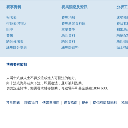
賽事資料
賽馬消息及資訊
分析工
報名表
賽馬消息
速勢能
排位表(本地)
賽馬新聞資料庫
賽日數
賠率
主要賽事
初出馬
賽果
馬匹資料
騎練配
騎師分場表
騎師資料
馬匹搬
練馬師分場表
練馬師資料
貼士指
博彩要有節制
未滿十八歲人士不得投注或進入可投注的地方。
向非法或海外莊家下注，即屬違法，且可被判監禁。
切勿沉迷賭博，如需尋求輔導協助，可致電平和基金熱線1834 633。
常見問題
|
聯絡我們
|
傳媒專用區
|
網頁指南
|
規例
|
提倡有節制博彩
|
私隱