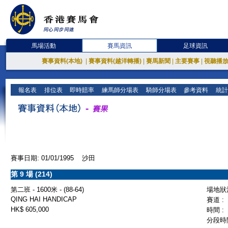
馬場活動
賽馬資訊
足球資訊
賽事資料(本地)
|
賽事資料(越洋轉播)
|
賽馬新聞
|
主要賽事
|
視聽播
報名表
排位表
即時賠率
練馬師分場表
騎師分場表
參考資料
統計
賽事日期: 01/01/1995 沙田
第 9 場 (214)
第二班 - 1600米 - (88-64)
場地狀況
QING HAI HANDICAP
賽道 :
HK$ 605,000
時間 :
分段時間