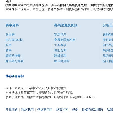
備註
模擬鳥瞰重溫由特約供應商提供，供馬迷作個人娛樂資訊之用。但由於香港馬場
重溫片段出現偏差。本會已盡一切努力務求有關資料盡可能準確，馬會就此並無責
賽事資料
賽馬消息及資訊
分析工
報名表
賽馬消息
速勢能
排位表(本地)
賽馬新聞資料庫
賽日數
賠率
主要賽事
初出馬
賽果
馬匹資料
騎練配
騎師分場表
騎師資料
馬匹搬
練馬師分場表
練馬師資料
貼士指
博彩要有節制
未滿十八歲人士不得投注或進入可投注的地方。
向非法或海外莊家下注，即屬違法，且可被判監禁。
切勿沉迷賭博，如需尋求輔導協助，可致電平和基金熱線1834 633。
常見問題
|
聯絡我們
|
傳媒專用區
|
網頁指南
|
規例
|
提倡有節制博彩
|
私隱