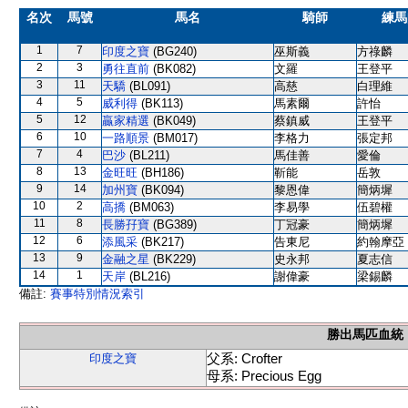
名次
馬號
馬名
騎師
練馬
1
7
印度之寶
(BG240)
巫斯義
方祿麟
2
3
勇往直前
(BK082)
文羅
王登平
3
11
天驕
(BL091)
高慈
白理維
4
5
威利得
(BK113)
馬素爾
許怡
5
12
贏家精選
(BK049)
蔡鎮威
王登平
6
10
一路順景
(BM017)
李格力
張定邦
7
4
巴沙
(BL211)
馬佳善
愛倫
8
13
金旺旺
(BH186)
靳能
岳敦
9
14
加州寶
(BK094)
黎恩偉
簡炳墀
10
2
高撟
(BM063)
李易學
伍碧權
11
8
長勝孖寶
(BG389)
丁冠豪
簡炳墀
12
6
添風采
(BK217)
告東尼
約翰摩亞
13
9
金融之星
(BK229)
史永邦
夏志信
14
1
天岸
(BL216)
謝偉豪
梁錫麟
備註:
賽事特別情況索引
勝出馬匹血統
父系: Crofter
印度之寶
母系: Precious Egg