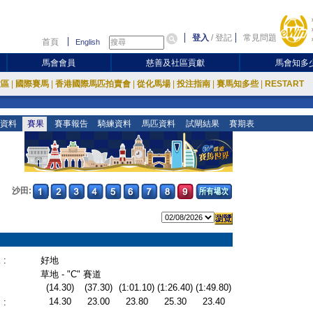
登入
/
登記
常見問題
首頁
English
馬會會員
慈善及社區貢獻
馬會知多
放區
|
國際賽馬
|
香港國際馬匹拍賣會
|
從化馬場
|
投注指南
|
賽馬知多些
|
RESTART
資料
賽果
賽事報告
騎練資料
馬匹資料
試閘結果
賽期表
沙田:
:
好地
草地 - "C" 賽道
(14.30)
(37.30)
(1:01.10)
(1:26.40)
(1:49.80)
14.30
23.00
23.80
25.30
23.40
: