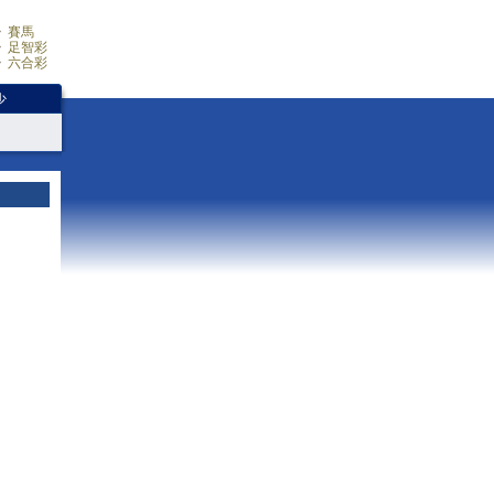
賽馬
足智彩
六合彩
少