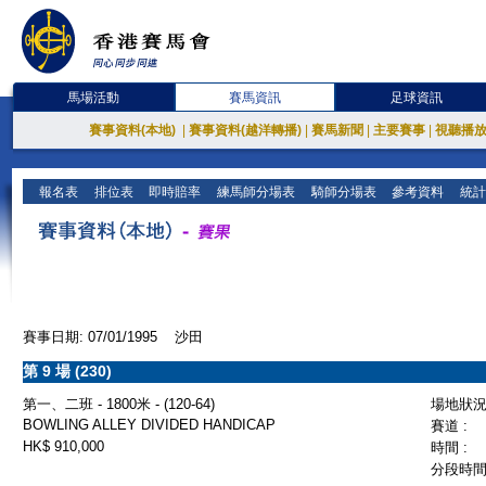
馬場活動
賽馬資訊
足球資訊
賽事資料(本地)
|
賽事資料(越洋轉播)
|
賽馬新聞
|
主要賽事
|
視聽播
報名表
排位表
即時賠率
練馬師分場表
騎師分場表
參考資料
統計
賽事日期: 07/01/1995 沙田
第 9 場 (230)
第一、二班 - 1800米 - (120-64)
場地狀況 
BOWLING ALLEY DIVIDED HANDICAP
賽道 :
HK$ 910,000
時間 :
分段時間 