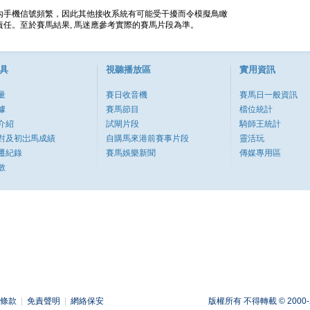
內手機信號頻繁，因此其他接收系統有可能受干擾而令模擬鳥瞰
任。至於賽馬結果, 馬迷應參考實際的賽馬片段為準。
具
視聽播放區
實用資訊
量
賽日收音機
賽馬日一般資訊
據
賽馬節目
檔位統計
介紹
試閘片段
騎師王統計
對及初岀馬成績
自購馬來港前賽事片段
靈活玩
遷紀錄
賽馬娛樂新聞
傳媒專用區
數
條款
|
免責聲明
|
網絡保安
版權所有 不得轉載 © 2000