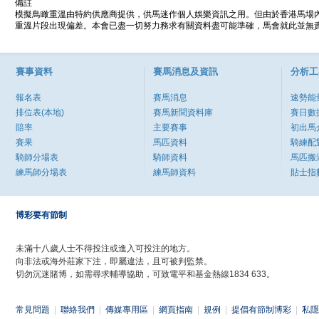
備註
模擬鳥瞰重溫由特約供應商提供，供馬迷作個人娛樂資訊之用。但由於香港馬場
重溫片段出現偏差。本會已盡一切努力務求有關資料盡可能準確，馬會就此並無責
賽事資料
賽馬消息及資訊
分析工
報名表
賽馬消息
速勢能
排位表(本地)
賽馬新聞資料庫
賽日數
賠率
主要賽事
初出馬
賽果
馬匹資料
騎練配
騎師分場表
騎師資料
馬匹搬
練馬師分場表
練馬師資料
貼士指
博彩要有節制
未滿十八歲人士不得投注或進入可投注的地方。
向非法或海外莊家下注，即屬違法，且可被判監禁。
切勿沉迷賭博，如需尋求輔導協助，可致電平和基金熱線1834 633。
常見問題
|
聯絡我們
|
傳媒專用區
|
網頁指南
|
規例
|
提倡有節制博彩
|
私隱