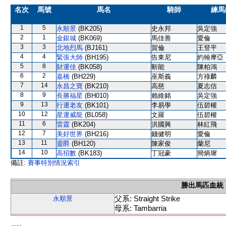
名次
馬號
馬名
騎師
練馬
1
5
永順景
(BK205)
史永邦
吳定強
2
1
金銀城
(BK069)
馬佳善
愛倫
3
3
北地烈馬
(BJ161)
賀倫
王登平
4
4
緊張大師
(BH195)
告東尼
約翰摩亞
5
8
財運佳
(BK058)
靳能
陳柏鴻
6
2
嘉橋
(BH229)
巫斯義
方祿麟
7
14
永昌之寶
(BK210)
高慈
夏志信
8
9
長勝福星
(BH010)
賴維銘
吳定強
9
13
行運老友
(BK101)
李易學
伍碧權
10
12
星運威龍
(BL058)
文羅
伍碧權
11
6
雷霆
(BK204)
洪國興
林紅飛
12
7
美好世界
(BH216)
錢健明
愛倫
13
11
靈爵
(BH120)
陳家俊
蘭尼
14
10
高招數
(BK183)
丁冠豪
簡炳墀
備註:
賽事特別情況索引
勝出馬匹血統
父系: Straight Strike
永順景
母系: Tambarria