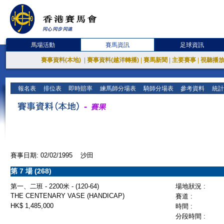
馬場活動
賽馬資訊
足球資訊
賽事資料(本地)
|
賽事資料(越洋轉播)
|
賽馬新聞
|
主要賽事
|
視聽播
報名表
排位表
即時賠率
練馬師分場表
騎師分場表
參考資料
統計
賽事日期: 02/02/1995 沙田
第 7 場 (268)
第一、二班 - 2200米 - (120-64)
場地狀況 :
THE CENTENARY VASE (HANDICAP)
賽道 :
HK$ 1,485,000
時間 :
分段時間 :