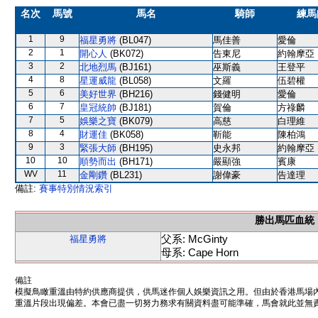
名次
馬號
馬名
騎師
練馬
1
9
福星勇將
(BL047)
馬佳善
愛倫
2
1
開心人
(BK072)
告東尼
約翰摩亞
3
2
北地烈馬
(BJ161)
巫斯義
王登平
4
8
星運威龍
(BL058)
文羅
伍碧權
5
6
美好世界
(BH216)
錢健明
愛倫
6
7
皇冠統帥
(BJ181)
賀倫
方祿麟
7
5
娛樂之寶
(BK079)
高慈
白理維
8
4
財運佳
(BK058)
靳能
陳柏鴻
9
3
緊張大師
(BH195)
史永邦
約翰摩亞
10
10
順勢而出
(BH171)
嚴顯強
賓康
WV
11
金剛鑽
(BL231)
謝偉豪
告達理
備註:
賽事特別情況索引
勝出馬匹血統
父系: McGinty
福星勇將
母系: Cape Horn
備註
模擬鳥瞰重溫由特約供應商提供，供馬迷作個人娛樂資訊之用。但由於香港馬場
重溫片段出現偏差。本會已盡一切努力務求有關資料盡可能準確，馬會就此並無責