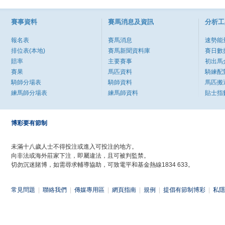
賽事資料
賽馬消息及資訊
分析工
報名表
賽馬消息
速勢能
排位表(本地)
賽馬新聞資料庫
賽日數
賠率
主要賽事
初出馬
賽果
馬匹資料
騎練配
騎師分場表
騎師資料
馬匹搬
練馬師分場表
練馬師資料
貼士指
博彩要有節制
未滿十八歲人士不得投注或進入可投注的地方。
向非法或海外莊家下注，即屬違法，且可被判監禁。
切勿沉迷賭博，如需尋求輔導協助，可致電平和基金熱線1834 633。
常見問題
|
聯絡我們
|
傳媒專用區
|
網頁指南
|
規例
|
提倡有節制博彩
|
私隱