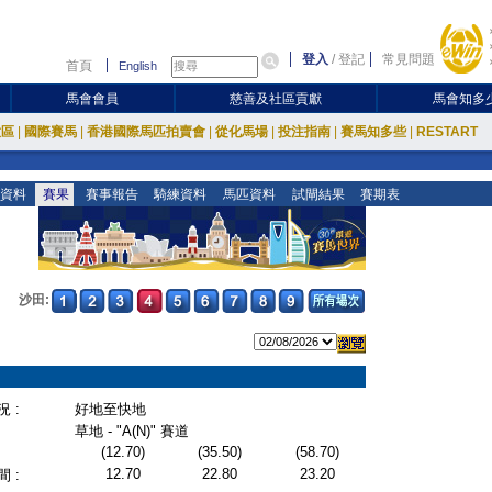
登入
/
登記
常見問題
首頁
English
馬會會員
慈善及社區貢獻
馬會知多
放區
|
國際賽馬
|
香港國際馬匹拍賣會
|
從化馬場
|
投注指南
|
賽馬知多些
|
RESTART
資料
賽果
賽事報告
騎練資料
馬匹資料
試閘結果
賽期表
沙田:
 :
好地至快地
草地 - "A(N)" 賽道
(12.70)
(35.50)
(58.70)
12.70
22.80
23.20
 :