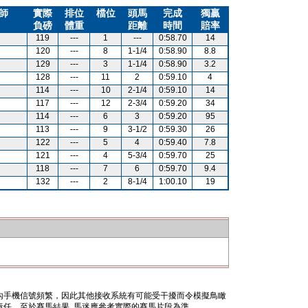
師
實際
排位
檔位
頭馬
完成
獨贏
負磅
體重
距離
時間
賠率
119
---
1
---
0:58.70
14
120
---
8
1-1/4
0:58.90
8.8
129
---
3
1-1/4
0:58.90
3.2
128
---
11
2
0:59.10
4
114
---
10
2-1/4
0:59.10
14
117
---
12
2-3/4
0:59.20
34
114
---
6
3
0:59.20
95
113
---
9
3-1/2
0:59.30
26
122
---
5
4
0:59.40
7.8
121
---
4
5-3/4
0:59.70
25
118
---
7
6
0:59.70
9.4
132
---
2
8-1/4
1:00.10
19
內手機信號頻繁，因此其他接收系統有可能受干擾而令模擬鳥瞰
任。至於賽馬結果, 馬迷應參考實際的賽馬片段為準。