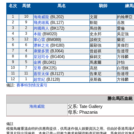
名次
馬號
馬名
騎師
練馬
1
10
海南威龍
(BL202)
文羅
約翰摩亞
2
9
飛虎雄風
(BL127)
靳能
岳敦
3
2
跨國商人
(BK172)
馬佳善
愛倫
4
3
本能
(BM020)
史永邦
吳定強
5
12
掌心雷
(BM089)
談樹文
蘭尼
6
6
瀝林之光
(BH180)
嚴顯強
黃偉烈
7
4
康樂多寶
(BJ064)
曾超祺
告達理
8
8
皇冠司令
(BG404)
蘇錦文
方祿麟
9
5
金將
(BL041)
馬素爾
許怡
10
7
至尊
(BK225)
高慈
白理維
11
11
蓋世太保
(BJ127)
告東尼
告達理
12
1
超世紀
(BJ128)
巫斯義
方祿麟
備註:
賽事特別情況索引
勝出馬匹血統
父系: Tate Gallery
海南威龍
母系: Phazania
備註
模擬鳥瞰重溫由特約供應商提供，供馬迷作個人娛樂資訊之用。但由於香港馬場
重溫片段出現偏差。本會已盡一切努力務求有關資料盡可能準確，馬會就此並無責