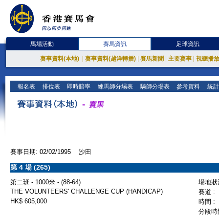
馬場活動
賽馬資訊
足球資訊
賽事資料(本地)
|
賽事資料(越洋轉播)
|
賽馬新聞
|
主要賽事
|
視聽播
報名表
排位表
即時賠率
練馬師分場表
騎師分場表
參考資料
統計
賽事日期: 02/02/1995 沙田
第 4 場 (265)
第二班 - 1000米 - (88-64)
場地狀況
THE VOLUNTEERS' CHALLENGE CUP (HANDICAP)
賽道 :
HK$ 605,000
時間 :
分段時間