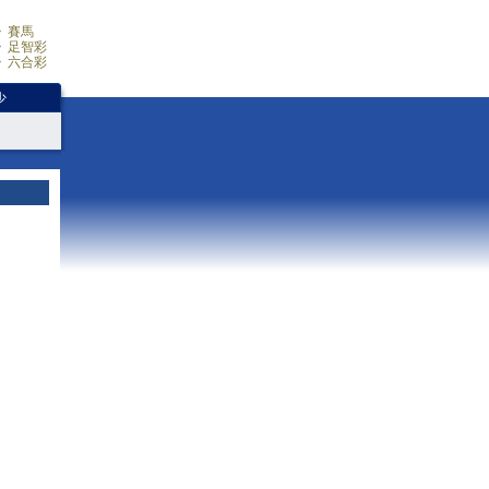
賽馬
足智彩
六合彩
少