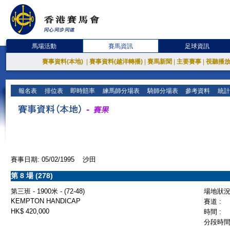
馬場活動
賽馬資訊
足球資訊
賽事資料(本地)
|
賽事資料(越洋轉播)
|
賽馬新聞
|
主要賽事
|
視聽播
報名表
排位表
即時賠率
練馬師分場表
騎師分場表
參考資料
統計
賽事日期: 05/02/1995 沙田
第 8 場 (278)
第三班 - 1900米 - (72-48)
場地狀況 
KEMPTON HANDICAP
賽道 :
HK$ 420,000
時間 :
分段時間 