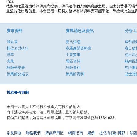
備註
模擬鳥瞰重溫由特約供應商提供，供馬迷作個人娛樂資訊之用。但由於香港馬場
重溫片段出現偏差。本會已盡一切努力務求有關資料盡可能準確，馬會就此並無責
賽事資料
賽馬消息及資訊
分析工
報名表
賽馬消息
速勢能
排位表(本地)
賽馬新聞資料庫
賽日數
賠率
主要賽事
初出馬
賽果
馬匹資料
騎練配
騎師分場表
騎師資料
馬匹搬
練馬師分場表
練馬師資料
貼士指
博彩要有節制
未滿十八歲人士不得投注或進入可投注的地方。
向非法或海外莊家下注，即屬違法，且可被判監禁。
切勿沉迷賭博，如需尋求輔導協助，可致電平和基金熱線1834 633。
常見問題
|
聯絡我們
|
傳媒專用區
|
網頁指南
|
規例
|
提倡有節制博彩
|
私隱