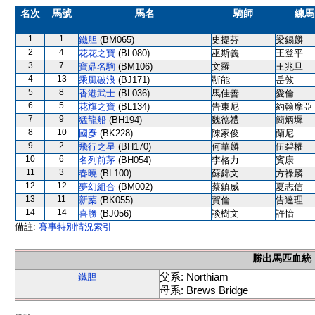
名次
馬號
馬名
騎師
練馬
1
1
鐵胆
(BM065)
史提芬
梁錫麟
2
4
花花之寶
(BL080)
巫斯義
王登平
3
7
寶鼎名駒
(BM106)
文羅
王兆旦
4
13
乘風破浪
(BJ171)
靳能
岳敦
5
8
香港武士
(BL036)
馬佳善
愛倫
6
5
花旗之寶
(BL134)
告東尼
約翰摩亞
7
9
猛龍船
(BH194)
魏德禮
簡炳墀
8
10
國彥
(BK228)
陳家俊
蘭尼
9
2
飛行之星
(BH170)
何華麟
伍碧權
10
6
名列前茅
(BH054)
李格力
賓康
11
3
春曉
(BL100)
蘇錦文
方祿麟
12
12
夢幻組合
(BM002)
蔡鎮威
夏志信
13
11
新葉
(BK055)
賀倫
告達理
14
14
喜勝
(BJ056)
談樹文
許怡
備註:
賽事特別情況索引
勝出馬匹血統
父系: Northiam
鐵胆
母系: Brews Bridge