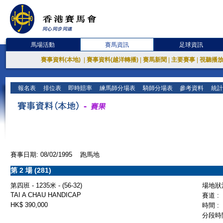
馬場活動
賽馬資訊
足球資訊
賽事資料(本地)
|
賽事資料(越洋轉播)
|
賽馬新聞
|
主要賽事
|
視聽播
報名表
排位表
即時賠率
練馬師分場表
騎師分場表
參考資料
統計
賽事日期: 08/02/1995 跑馬地
第 2 場 (281)
第四班 - 1235米 - (56-32)
場地狀況
TAI A CHAU HANDICAP
賽道 :
HK$ 390,000
時間 :
分段時間