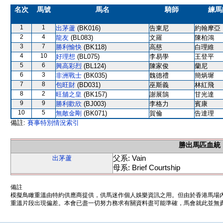
名次
馬號
馬名
騎師
練馬
1
1
出茅蘆
(BK016)
告東尼
約翰摩亞
2
4
龍友
(BL083)
文羅
陳柏鴻
3
7
勝利愉快
(BK118)
高慈
白理維
4
10
好理想
(BL075)
李易學
王登平
5
6
興高彩烈
(BL124)
陳家俊
蘭尼
6
3
非洲戰士
(BK035)
魏德禮
簡炳墀
7
8
包旺財
(BD031)
巫斯義
林紅飛
8
2
旺舖之皇
(BK157)
謝展鵠
甘光達
9
9
勝利歡欣
(BJ003)
李格力
賓康
10
5
無敵金剛
(BK071)
賀倫
告達理
備註:
賽事特別情況索引
勝出馬匹血統
父系: Vain
出茅蘆
母系: Brief Courtship
備註
模擬鳥瞰重溫由特約供應商提供，供馬迷作個人娛樂資訊之用。但由於香港馬場
重溫片段出現偏差。本會已盡一切努力務求有關資料盡可能準確，馬會就此並無責