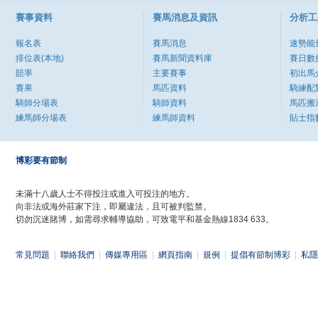
賽事資料
賽馬消息及資訊
分析工
報名表
賽馬消息
速勢能
排位表(本地)
賽馬新聞資料庫
賽日數
賠率
主要賽事
初出馬
賽果
馬匹資料
騎練配
騎師分場表
騎師資料
馬匹搬
練馬師分場表
練馬師資料
貼士指
博彩要有節制
未滿十八歲人士不得投注或進入可投注的地方。
向非法或海外莊家下注，即屬違法，且可被判監禁。
切勿沉迷賭博，如需尋求輔導協助，可致電平和基金熱線1834 633。
常見問題
|
聯絡我們
|
傳媒專用區
|
網頁指南
|
規例
|
提倡有節制博彩
|
私隱