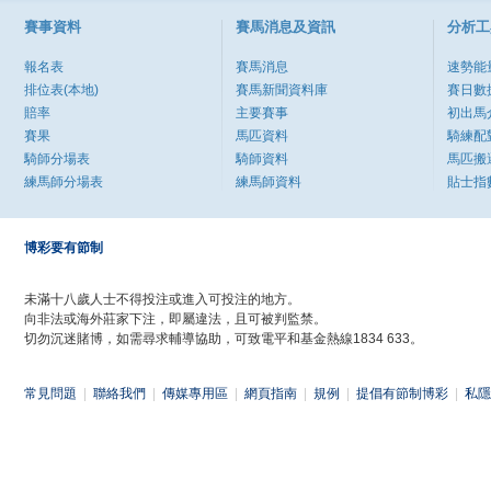
賽事資料
賽馬消息及資訊
分析工
報名表
賽馬消息
速勢能
排位表(本地)
賽馬新聞資料庫
賽日數
賠率
主要賽事
初出馬
賽果
馬匹資料
騎練配
騎師分場表
騎師資料
馬匹搬
練馬師分場表
練馬師資料
貼士指
博彩要有節制
未滿十八歲人士不得投注或進入可投注的地方。
向非法或海外莊家下注，即屬違法，且可被判監禁。
切勿沉迷賭博，如需尋求輔導協助，可致電平和基金熱線1834 633。
常見問題
|
聯絡我們
|
傳媒專用區
|
網頁指南
|
規例
|
提倡有節制博彩
|
私隱