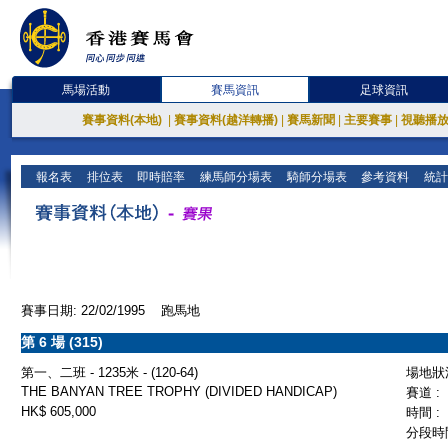
馬場活動
賽馬資訊
足球資訊
賽事資料(本地)
|
賽事資料(越洋轉播)
|
賽馬新聞
|
主要賽事
|
視聽播
報名表
排位表
即時賠率
練馬師分場表
騎師分場表
參考資料
統計
賽事日期: 22/02/1995 跑馬地
第 6 場 (315)
第一、二班 - 1235米 - (120-64)
場地狀況
THE BANYAN TREE TROPHY (DIVIDED HANDICAP)
賽道 :
HK$ 605,000
時間 :
分段時間