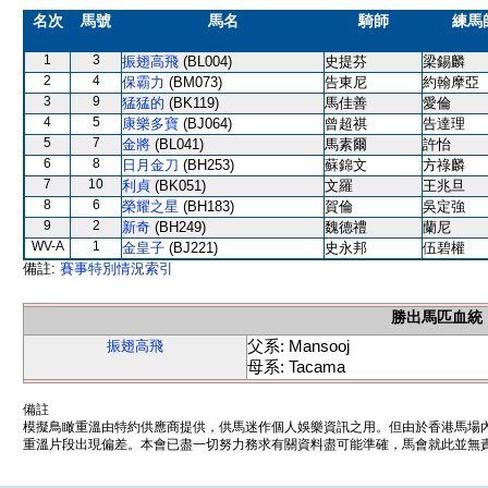
名次
馬號
馬名
騎師
練馬
1
3
振翅高飛
(BL004)
史提芬
梁錫麟
2
4
保霸力
(BM073)
告東尼
約翰摩亞
3
9
猛猛的
(BK119)
馬佳善
愛倫
4
5
康樂多寶
(BJ064)
曾超祺
告達理
5
7
金將
(BL041)
馬素爾
許怡
6
8
日月金刀
(BH253)
蘇錦文
方祿麟
7
10
利貞
(BK051)
文羅
王兆旦
8
6
榮耀之星
(BH183)
賀倫
吳定強
9
2
新奇
(BH249)
魏德禮
蘭尼
WV-A
1
金皇子
(BJ221)
史永邦
伍碧權
備註:
賽事特別情況索引
勝出馬匹血統
父系: Mansooj
振翅高飛
母系: Tacama
備註
模擬鳥瞰重溫由特約供應商提供，供馬迷作個人娛樂資訊之用。但由於香港馬場
重溫片段出現偏差。本會已盡一切努力務求有關資料盡可能準確，馬會就此並無責