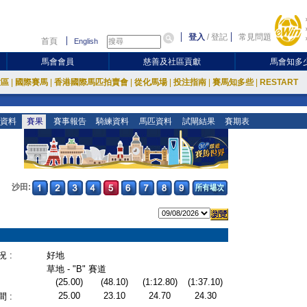
登入
/
登記
常見問題
首頁
English
馬會會員
慈善及社區貢獻
馬會知多
放區
|
國際賽馬
|
香港國際馬匹拍賣會
|
從化馬場
|
投注指南
|
賽馬知多些
|
RESTART
資料
賽果
賽事報告
騎練資料
馬匹資料
試閘結果
賽期表
沙田:
 :
好地
草地 - "B" 賽道
(25.00)
(48.10)
(1:12.80)
(1:37.10)
25.00
23.10
24.70
24.30
 :