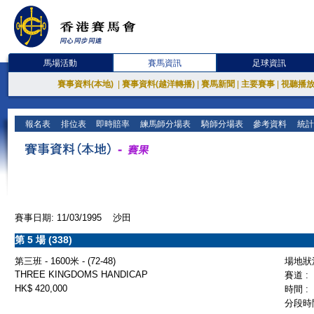
馬場活動
賽馬資訊
足球資訊
賽事資料(本地)
|
賽事資料(越洋轉播)
|
賽馬新聞
|
主要賽事
|
視聽播
報名表
排位表
即時賠率
練馬師分場表
騎師分場表
參考資料
統計
賽事日期: 11/03/1995 沙田
第 5 場 (338)
第三班 - 1600米 - (72-48)
場地狀況
THREE KINGDOMS HANDICAP
賽道 :
HK$ 420,000
時間 :
分段時間