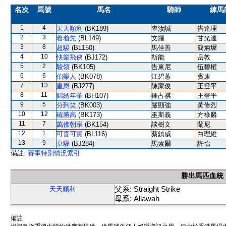
名次
馬號
馬名
騎師
練馬
1
4
天天順利
(BK189)
查汝誠
告達理
2
3
着着先
(BL149)
文羅
甘光達
3
8
超駿
(BL150)
馬佳善
簡炳墀
4
10
快樂飛俠
(BJ172)
靳能
岳敦
5
2
駿領
(BK105)
告東尼
伍碧權
6
6
伯樂人
(BK078)
江碧蕙
賓康
7
13
皇恩
(BJ277)
陳家俊
王登平
8
11
錦綉年華
(BH107)
鍾占祺
王登平
9
5
分到笑
(BK003)
嚴顯強
黃偉烈
10
12
確勝高
(BK173)
巫斯義
方祿麟
11
7
萬佛朝宗
(BK154)
談樹文
蘭尼
12
1
可喜可賀
(BL116)
蔡鎮威
白理維
13
9
卓驊
(BJ284)
馬素爾
許怡
備註:
賽事特別情況索引
勝出馬匹血統
父系: Straight Strike
天天順利
母系: Allawah
備註