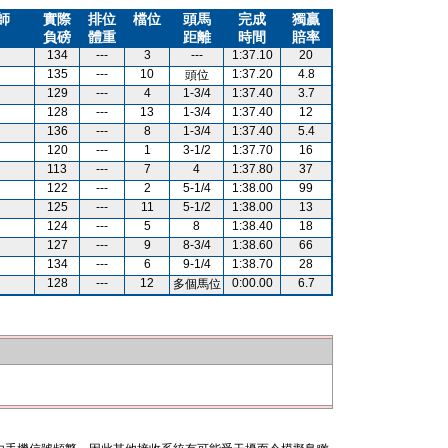
師
實際
排位
檔位
頭馬
完成
獨贏
負磅
體重
距離
時間
賠率
134
---
3
---
1:37.10
20
135
---
10
1:37.20
4.8
頭位
129
---
4
1-3/4
1:37.40
3.7
128
---
13
1-3/4
1:37.40
12
136
---
8
1-3/4
1:37.40
5.4
120
---
1
3-1/2
1:37.70
16
113
---
7
4
1:37.80
37
122
---
2
5-1/4
1:38.00
99
125
---
11
5-1/2
1:38.00
13
124
---
5
8
1:38.40
18
127
---
9
8-3/4
1:38.60
66
134
---
6
9-1/4
1:38.70
28
128
---
12
0:00.00
6.7
多個馬位