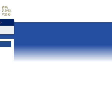
賽馬
足智彩
六合彩
少