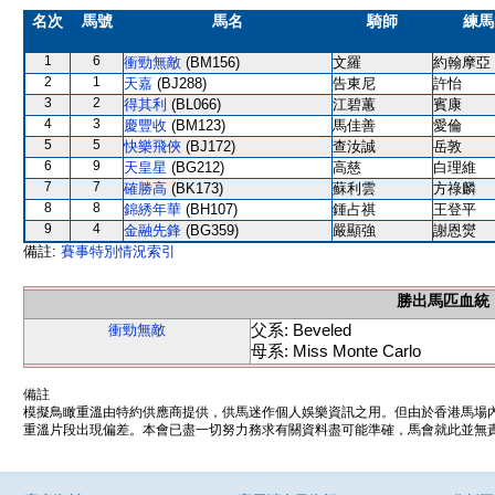
名次
馬號
馬名
騎師
練馬
1
6
衝勁無敵
(BM156)
文羅
約翰摩亞
2
1
天嘉
(BJ288)
告東尼
許怡
3
2
得其利
(BL066)
江碧蕙
賓康
4
3
慶豐收
(BM123)
馬佳善
愛倫
5
5
快樂飛俠
(BJ172)
查汝誠
岳敦
6
9
天皇星
(BG212)
高慈
白理維
7
7
確勝高
(BK173)
蘇利雲
方祿麟
8
8
錦綉年華
(BH107)
鍾占祺
王登平
9
4
金融先鋒
(BG359)
嚴顯強
謝恩爕
備註:
賽事特別情況索引
勝出馬匹血統
父系: Beveled
衝勁無敵
母系: Miss Monte Carlo
備註
模擬鳥瞰重溫由特約供應商提供，供馬迷作個人娛樂資訊之用。但由於香港馬場
重溫片段出現偏差。本會已盡一切努力務求有關資料盡可能準確，馬會就此並無責