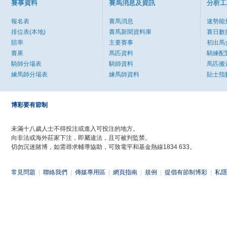
賽事資料
賽馬消息及資訊
分析工
報名表
賽馬消息
速勢能
排位表(本地)
賽馬新聞資料庫
賽日數
賠率
主要賽事
初出馬
賽果
馬匹資料
騎練配
騎師分場表
騎師資料
馬匹搬
練馬師分場表
練馬師資料
貼士指
博彩要有節制
未滿十八歲人士不得投注或進入可投注的地方。
向非法或海外莊家下注，即屬違法，且可被判監禁。
切勿沉迷賭博，如需尋求輔導協助，可致電平和基金熱線1834 633。
常見問題
|
聯絡我們
|
傳媒專用區
|
網頁指南
|
規例
|
提倡有節制博彩
|
私隱