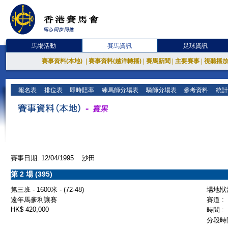
馬場活動
賽馬資訊
足球資訊
賽事資料(本地)
|
賽事資料(越洋轉播)
|
賽馬新聞
|
主要賽事
|
視聽播
報名表
排位表
即時賠率
練馬師分場表
騎師分場表
參考資料
統計
賽事日期: 12/04/1995 沙田
第 2 場 (395)
第三班 - 1600米 - (72-48)
場地狀況
遠年馬爹利讓賽
賽道 :
HK$ 420,000
時間 :
分段時間