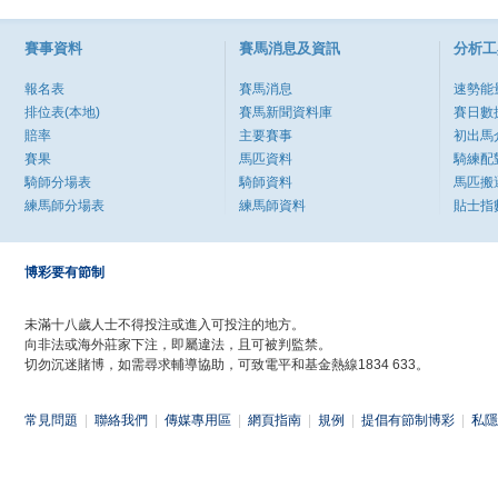
賽事資料
賽馬消息及資訊
分析工
報名表
賽馬消息
速勢能
排位表(本地)
賽馬新聞資料庫
賽日數
賠率
主要賽事
初出馬
賽果
馬匹資料
騎練配
騎師分場表
騎師資料
馬匹搬
練馬師分場表
練馬師資料
貼士指
博彩要有節制
未滿十八歲人士不得投注或進入可投注的地方。
向非法或海外莊家下注，即屬違法，且可被判監禁。
切勿沉迷賭博，如需尋求輔導協助，可致電平和基金熱線1834 633。
常見問題
|
聯絡我們
|
傳媒專用區
|
網頁指南
|
規例
|
提倡有節制博彩
|
私隱