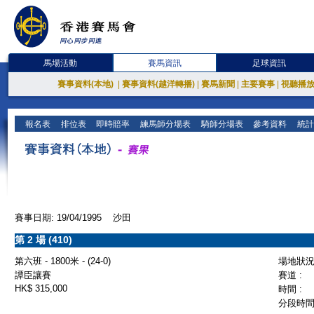
馬場活動
賽馬資訊
足球資訊
賽事資料(本地)
|
賽事資料(越洋轉播)
|
賽馬新聞
|
主要賽事
|
視聽播
報名表
排位表
即時賠率
練馬師分場表
騎師分場表
參考資料
統計
賽事日期: 19/04/1995 沙田
第 2 場 (410)
第六班 - 1800米 - (24-0)
場地狀況 
譚臣讓賽
賽道 :
HK$ 315,000
時間 :
分段時間 