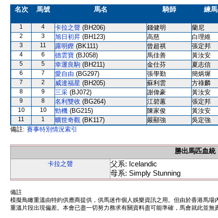
名次
馬號
馬名
騎師
練馬
1
4
卡拉之聲
(BH206)
錢健明
蘭尼
2
3
旭日初昇
(BH123)
高慈
白理維
3
11
露明鏗
(BK111)
曾超祺
張定邦
4
6
德雲寶
(BJ058)
馬佳善
黃汝安
5
5
幸運良駒
(BH211)
金仕芬
夏志信
6
7
愛自由
(BG297)
張學勤
簡炳墀
7
2
威達福星
(BH205)
蘇利雲
方祿麟
8
9
三采
(BJ072)
謝偉豪
黃汝安
9
8
名利雙收
(BG264)
江碧蕙
張定邦
10
10
勁機
(BG215)
陳家俊
黃汝安
11
1
曠世奇觀
(BK117)
嚴顯強
吳定強
備註:
賽事特別情況索引
勝出馬匹血統
父系: Icelandic
卡拉之聲
母系: Simply Stunning
備註
模擬鳥瞰重溫由特約供應商提供，供馬迷作個人娛樂資訊之用。但由於香港馬場
重溫片段出現偏差。本會已盡一切努力務求有關資料盡可能準確，馬會就此並無責