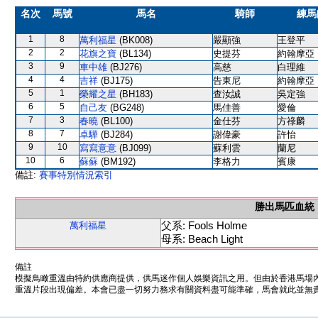
名次
馬號
馬名
騎師
練馬
1
8
萬利福星
(BK008)
嚴顯強
王登平
2
2
花旗之寶
(BL134)
史提芬
約翰摩亞
3
9
車中雄
(BJ276)
高慈
白理維
4
4
吉祥
(BJ175)
告東尼
約翰摩亞
5
1
榮耀之星
(BH183)
查汝誠
吳定強
6
5
自己友
(BG248)
馬佳善
愛倫
7
3
春曉
(BL100)
金仕芬
方祿麟
8
7
卓驊
(BJ284)
謝偉豪
許怡
9
10
寫寫意意
(BJ099)
蘇利雲
蘭尼
10
6
蘇蘇
(BM192)
李格力
賓康
備註:
賽事特別情況索引
勝出馬匹血統
父系: Fools Holme
萬利福星
母系: Beach Light
備註
模擬鳥瞰重溫由特約供應商提供，供馬迷作個人娛樂資訊之用。但由於香港馬場
重溫片段出現偏差。本會已盡一切努力務求有關資料盡可能準確，馬會就此並無責