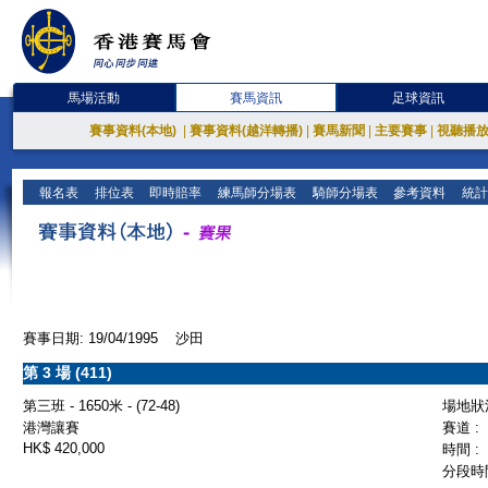
馬場活動
賽馬資訊
足球資訊
賽事資料(本地)
|
賽事資料(越洋轉播)
|
賽馬新聞
|
主要賽事
|
視聽播
報名表
排位表
即時賠率
練馬師分場表
騎師分場表
參考資料
統計
賽事日期: 19/04/1995 沙田
第 3 場 (411)
第三班 - 1650米 - (72-48)
場地狀況
港灣讓賽
賽道 :
HK$ 420,000
時間 :
分段時間