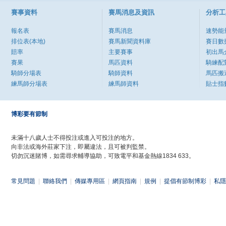
賽事資料
賽馬消息及資訊
分析工
報名表
賽馬消息
速勢能
排位表(本地)
賽馬新聞資料庫
賽日數
賠率
主要賽事
初出馬
賽果
馬匹資料
騎練配
騎師分場表
騎師資料
馬匹搬
練馬師分場表
練馬師資料
貼士指
博彩要有節制
未滿十八歲人士不得投注或進入可投注的地方。
向非法或海外莊家下注，即屬違法，且可被判監禁。
切勿沉迷賭博，如需尋求輔導協助，可致電平和基金熱線1834 633。
常見問題
|
聯絡我們
|
傳媒專用區
|
網頁指南
|
規例
|
提倡有節制博彩
|
私隱