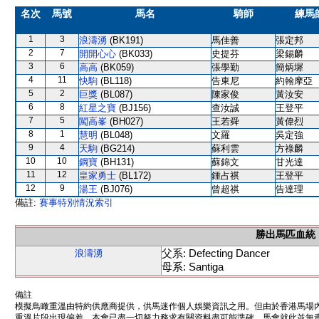
名次
馬號
馬名
騎師
練馬
1
3
浪濤湧
(BK191)
馬佳善
張定邦
2
7
開開心心
(BK033)
史提芬
梁錫麟
3
6
高高
(BK059)
張學勤
簡炳墀
4
11
快駒
(BL118)
告東尼
約翰摩亞
5
2
巨獎
(BL087)
陳家俊
黃汝安
6
8
紅星之寶
(BJ156)
查汝誠
王登平
7
5
闖高峯
(BH027)
王若舜
黃偉烈
8
1
慧明
(BL048)
文羅
吳定強
9
4
天駒
(BG214)
蘇利雲
方祿麟
10
10
鋼寶
(BH131)
蘇錦文
甘光達
11
12
皇家勇士
(BL172)
鍾占祺
王登平
12
9
湯王
(BJ076)
曾超祺
告達理
備註:
賽事特別情況索引
勝出馬匹血統
父系: Defecting Dancer
浪濤湧
母系: Santiga
備註
模擬鳥瞰重溫由特約供應商提供，供馬迷作個人娛樂資訊之用。但由於香港馬場
重溫片段出現偏差。本會已盡一切努力務求有關資料盡可能準確，馬會就此並無責