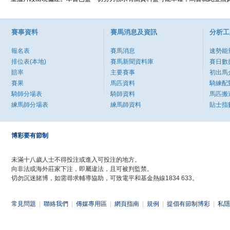
賽事資料
賽馬消息及資訊
分析工
報名表
賽馬消息
速勢能
排位表(本地)
賽馬新聞資料庫
賽日數
賠率
主要賽事
初出馬
賽果
馬匹資料
騎練配
騎師分場表
騎師資料
馬匹搬
練馬師分場表
練馬師資料
貼士指
博彩要有節制
未滿十八歲人士不得投注或進入可投注的地方。
向非法或海外莊家下注，即屬違法，且可被判監禁。
切勿沉迷賭博，如需尋求輔導協助，可致電平和基金熱線1834 633。
常見問題
|
聯絡我們
|
傳媒專用區
|
網頁指南
|
規例
|
提倡有節制博彩
|
私隱