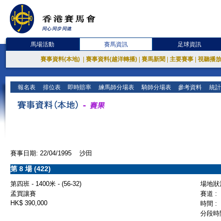
馬場活動
賽馬資訊
足球資訊
賽事資料(本地)
|
賽事資料(越洋轉播)
|
賽馬新聞
|
主要賽事
|
視聽播
報名表
排位表
即時賠率
練馬師分場表
騎師分場表
參考資料
統計
賽事日期: 22/04/1995 沙田
第 8 場 (422)
第四班 - 1400米 - (56-32)
場地狀況
孟買讓賽
賽道 :
HK$ 390,000
時間 :
分段時間