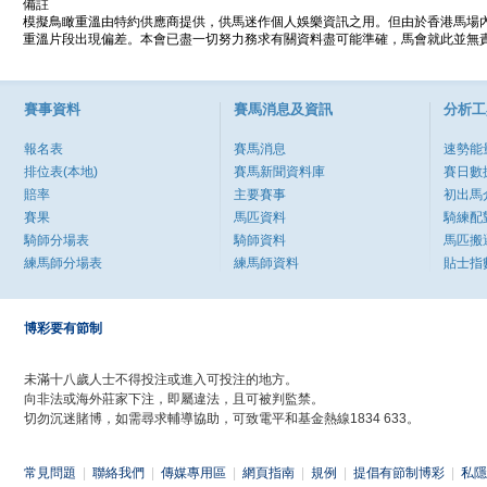
備註
模擬鳥瞰重溫由特約供應商提供，供馬迷作個人娛樂資訊之用。但由於香港馬場
重溫片段出現偏差。本會已盡一切努力務求有關資料盡可能準確，馬會就此並無責
賽事資料
賽馬消息及資訊
分析工
報名表
賽馬消息
速勢能
排位表(本地)
賽馬新聞資料庫
賽日數
賠率
主要賽事
初出馬
賽果
馬匹資料
騎練配
騎師分場表
騎師資料
馬匹搬
練馬師分場表
練馬師資料
貼士指
博彩要有節制
未滿十八歲人士不得投注或進入可投注的地方。
向非法或海外莊家下注，即屬違法，且可被判監禁。
切勿沉迷賭博，如需尋求輔導協助，可致電平和基金熱線1834 633。
常見問題
|
聯絡我們
|
傳媒專用區
|
網頁指南
|
規例
|
提倡有節制博彩
|
私隱