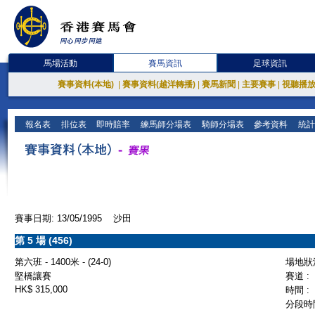
馬場活動
賽馬資訊
足球資訊
賽事資料(本地)
|
賽事資料(越洋轉播)
|
賽馬新聞
|
主要賽事
|
視聽播
報名表
排位表
即時賠率
練馬師分場表
騎師分場表
參考資料
統計
賽事日期: 13/05/1995 沙田
第 5 場 (456)
第六班 - 1400米 - (24-0)
場地狀況
堅橋讓賽
賽道 :
HK$ 315,000
時間 :
分段時間