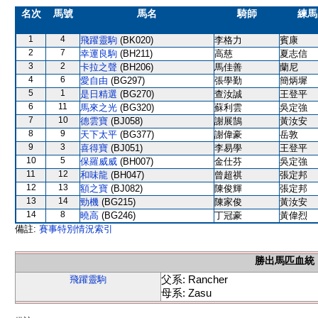
名次
馬號
馬名
騎師
練馬
1
4
飛躍靈駒
(BK020)
李格力
賓康
2
7
幸運良駒
(BH211)
高慈
夏志信
3
2
卡拉之聲
(BH206)
馬佳善
蘭尼
4
6
愛自由
(BG297)
張學勤
簡炳墀
5
1
是日精選
(BG270)
查汝誠
王登平
6
11
馬來之光
(BG320)
蘇利雲
吳定強
7
10
德雲寶
(BJ058)
謝展鵠
黃汝安
8
9
天下太平
(BG377)
謝偉豪
岳敦
9
3
喜得寶
(BJ051)
李易學
王登平
10
5
保羅威威
(BH007)
金仕芬
吳定強
11
12
和味龍
(BH047)
曾超祺
張定邦
12
13
額之寶
(BJ082)
陳俊輝
張定邦
13
14
勁機
(BG215)
陳家俊
黃汝安
14
8
曉高
(BG246)
丁冠豪
黃偉烈
備註:
賽事特別情況索引
勝出馬匹血統
父系: Rancher
飛躍靈駒
母系: Zasu