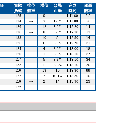
師
實際
排位
檔位
頭馬
完成
獨贏
負磅
體重
距離
時間
賠率
125
---
9
---
1:11.60
3.2
124
---
3
1-1/4
1:11.80
5.6
126
---
12
3-1/4
1:12.20
4.1
126
---
8
3-1/4
1:12.20
12
133
---
10
5
1:12.50
14
126
---
6
6-1/2
1:12.70
31
124
---
4
8-1/4
1:13.00
18
120
---
1
8-1/2
1:13.10
27
117
---
5
8-3/4
1:13.10
34
133
---
11
8-3/4
1:13.10
30
116
---
13
10
1:13.30
99
127
---
7
10-1/4
1:13.30
10
116
---
2
14
1:13.90
23
125
---
---
---
---
---