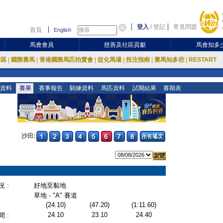
登入
/
登記
常見問題
首頁
English
馬會會員
慈善及社區貢獻
馬會知多
放區
|
國際賽馬
|
香港國際馬匹拍賣會
|
從化馬場
|
投注指南
|
賽馬知多些
|
RESTART
資料
賽果
賽事報告
騎練資料
馬匹資料
試閘結果
賽期表
沙田:
 :
好地至黏地
草地 - "A" 賽道
(24.10)
(47.20)
(1:11.60)
24.10
23.10
24.40
 :