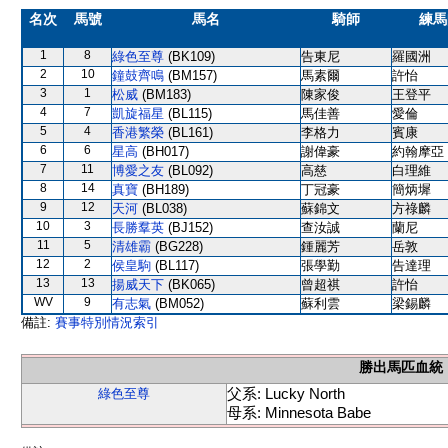
名次
馬號
馬名
騎師
練馬
1
8
綠色至尊
(BK109)
告東尼
羅國洲
2
10
鐘鼓齊鳴
(BM157)
馬素爾
許怡
3
1
松威
(BM183)
陳家俊
王登平
4
7
凱旋福星
(BL115)
馬佳善
愛倫
5
4
香港繁榮
(BL161)
李格力
賓康
6
6
星高
(BH017)
謝偉豪
約翰摩亞
7
11
博愛之友
(BL092)
高慈
白理維
8
14
真寶
(BH189)
丁冠豪
簡炳墀
9
12
天河
(BL038)
蘇錦文
方祿麟
10
3
長勝羣英
(BJ152)
查汝誠
蘭尼
11
5
清雄霸
(BG228)
鍾麗芳
岳敦
12
2
侯皇駒
(BL117)
張學勤
告達理
13
13
揚威天下
(BK065)
曾超祺
許怡
WV
9
有志氣
(BM052)
蘇利雲
梁錫麟
備註:
賽事特別情況索引
勝出馬匹血統
父系: Lucky North
綠色至尊
母系: Minnesota Babe