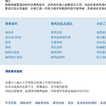
備註
模擬鳥瞰重溫由特約供應商提供，供馬迷作個人娛樂資訊之用。但由於香港馬場
重溫片段出現偏差。本會已盡一切努力務求有關資料盡可能準確，馬會就此並無責
賽事資料
賽馬消息及資訊
分析工
報名表
賽馬消息
速勢能
排位表(本地)
賽馬新聞資料庫
賽日數
賠率
主要賽事
初出馬
賽果
馬匹資料
騎練配
騎師分場表
騎師資料
馬匹搬
練馬師分場表
練馬師資料
貼士指
博彩要有節制
未滿十八歲人士不得投注或進入可投注的地方。
向非法或海外莊家下注，即屬違法，且可被判監禁。
切勿沉迷賭博，如需尋求輔導協助，可致電平和基金熱線1834 633。
常見問題
|
聯絡我們
|
傳媒專用區
|
網頁指南
|
規例
|
提倡有節制博彩
|
私隱