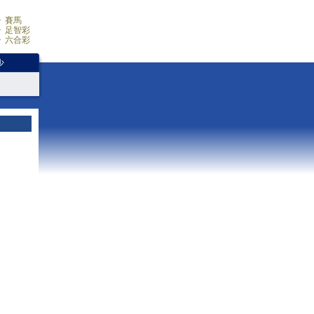
賽馬
足智彩
六合彩
少