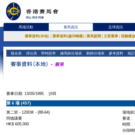
馬場活動
賽馬資訊
足球資訊
賽事資料(本地)
|
賽事資料(越洋轉播)
|
賽馬新聞
|
主要賽事
|
視聽播
報名表
排位表
即時賠率
練馬師分場表
騎師分場表
參考資料
統計
賽事日期: 13/05/1995 沙田
第 6 場 (457)
第二班 - 1200米 - (88-64)
場地狀況
同德讓賽
賽道 :
HK$ 605,000
時間 :
分段時間