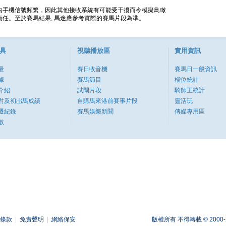
內手機信號頻繁，因此其他接收系統有可能受干擾而令模擬鳥瞰
任。至於賽馬結果, 馬迷應參考實際的賽馬片段為準。
具
視聽播放區
實用資訊
量
賽日收音機
賽馬日一般資訊
據
賽馬節目
檔位統計
介紹
試閘片段
騎師王統計
對及初岀馬成績
自購馬來港前賽事片段
靈活玩
遷紀錄
賽馬娛樂新聞
傳媒專用區
數
條款
|
免責聲明
|
網絡保安
版權所有 不得轉載 © 2000