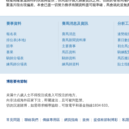
模擬鳥瞰重溫由特約供應商提供，供馬迷作個人娛樂資訊之用。但由於香港馬場
重溫片段出現偏差。本會已盡一切努力務求有關資料盡可能準確，馬會就此並無責
賽事資料
賽馬消息及資訊
分析工
報名表
賽馬消息
速勢能
排位表(本地)
賽馬新聞資料庫
賽日數
賠率
主要賽事
初出馬
賽果
馬匹資料
騎練配
騎師分場表
騎師資料
馬匹搬
練馬師分場表
練馬師資料
貼士指
博彩要有節制
未滿十八歲人士不得投注或進入可投注的地方。
向非法或海外莊家下注，即屬違法，且可被判監禁。
切勿沉迷賭博，如需尋求輔導協助，可致電平和基金熱線1834 633。
常見問題
|
聯絡我們
|
傳媒專用區
|
網頁指南
|
規例
|
提倡有節制博彩
|
私隱