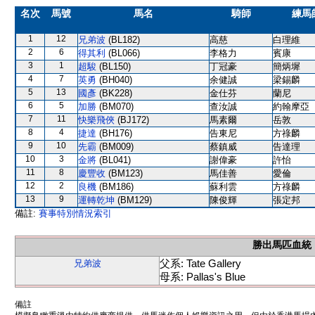
名次
馬號
馬名
騎師
練馬
1
12
兄弟波
(BL182)
高慈
白理維
2
6
得其利
(BL066)
李格力
賓康
3
1
超駿
(BL150)
丁冠豪
簡炳墀
4
7
英勇
(BH040)
余健誠
梁錫麟
5
13
國彥
(BK228)
金仕芬
蘭尼
6
5
加勝
(BM070)
查汝誠
約翰摩亞
7
11
快樂飛俠
(BJ172)
馬素爾
岳敦
8
4
捷達
(BH176)
告東尼
方祿麟
9
10
先霸
(BM009)
蔡鎮威
告達理
10
3
金將
(BL041)
謝偉豪
許怡
11
8
慶豐收
(BM123)
馬佳善
愛倫
12
2
良機
(BM186)
蘇利雲
方祿麟
13
9
運轉乾坤
(BM129)
陳俊輝
張定邦
備註:
賽事特別情況索引
勝出馬匹血統
父系: Tate Gallery
兄弟波
母系: Pallas's Blue
備註