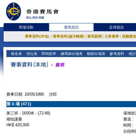
馬場活動
賽馬資訊
足球資訊
賽事資料(本地)
|
賽事資料(越洋轉播)
|
賽馬新聞
|
主要賽事
|
視聽播
報名表
排位表
即時賠率
練馬師分場表
騎師分場表
參考資料
統計
賽事日期: 20/05/1995 沙田
第 6 場 (471)
第三班 - 1600米 - (72-48)
場地狀況
祿怡讓賽
賽道 :
HK$ 420,000
時間 :
分段時間