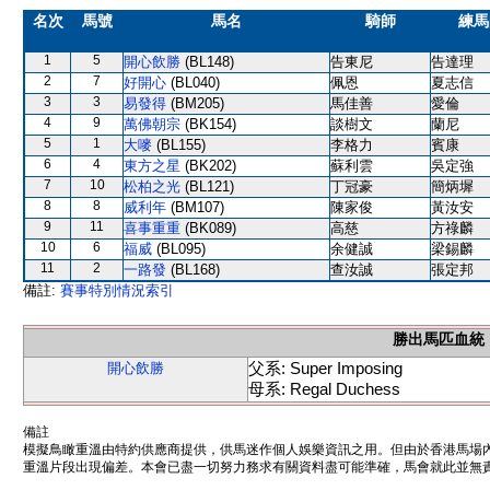
名次
馬號
馬名
騎師
練馬
1
5
開心飲勝
(BL148)
告東尼
告達理
2
7
好開心
(BL040)
佩恩
夏志信
3
3
易發得
(BM205)
馬佳善
愛倫
4
9
萬佛朝宗
(BK154)
談樹文
蘭尼
5
1
大嘜
(BL155)
李格力
賓康
6
4
東方之星
(BK202)
蘇利雲
吳定強
7
10
松柏之光
(BL121)
丁冠豪
簡炳墀
8
8
威利年
(BM107)
陳家俊
黃汝安
9
11
喜事重重
(BK089)
高慈
方祿麟
10
6
福威
(BL095)
余健誠
梁錫麟
11
2
一路發
(BL168)
查汝誠
張定邦
備註:
賽事特別情況索引
勝出馬匹血統
父系: Super Imposing
開心飲勝
母系: Regal Duchess
備註
模擬鳥瞰重溫由特約供應商提供，供馬迷作個人娛樂資訊之用。但由於香港馬場
重溫片段出現偏差。本會已盡一切努力務求有關資料盡可能準確，馬會就此並無責