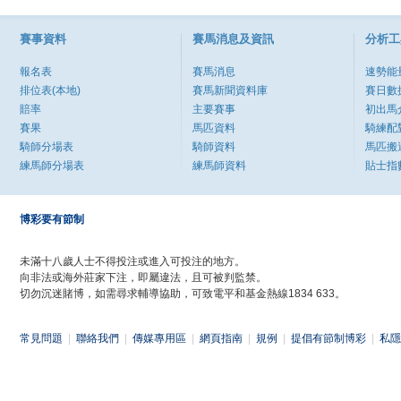
賽事資料
賽馬消息及資訊
分析工
報名表
賽馬消息
速勢能
排位表(本地)
賽馬新聞資料庫
賽日數
賠率
主要賽事
初出馬
賽果
馬匹資料
騎練配
騎師分場表
騎師資料
馬匹搬
練馬師分場表
練馬師資料
貼士指
博彩要有節制
未滿十八歲人士不得投注或進入可投注的地方。
向非法或海外莊家下注，即屬違法，且可被判監禁。
切勿沉迷賭博，如需尋求輔導協助，可致電平和基金熱線1834 633。
常見問題
|
聯絡我們
|
傳媒專用區
|
網頁指南
|
規例
|
提倡有節制博彩
|
私隱