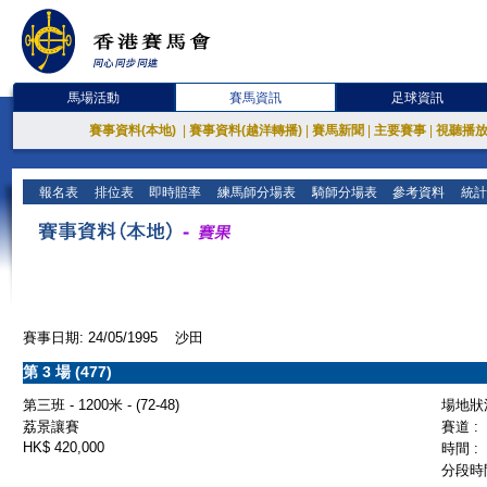
馬場活動
賽馬資訊
足球資訊
賽事資料(本地)
|
賽事資料(越洋轉播)
|
賽馬新聞
|
主要賽事
|
視聽播
報名表
排位表
即時賠率
練馬師分場表
騎師分場表
參考資料
統計
賽事日期: 24/05/1995 沙田
第 3 場 (477)
第三班 - 1200米 - (72-48)
場地狀況
荔景讓賽
賽道 :
HK$ 420,000
時間 :
分段時間