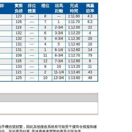
師
實際
排位
檔位
頭馬
完成
獨贏
負磅
體重
距離
時間
賠率
123
---
8
---
1:11.60
4.3
126
---
7
1
1:11.70
6.2
119
---
3
2-3/4
1:12.00
22
132
---
6
3-3/4
1:12.20
4
132
---
5
4-3/4
1:12.30
20
132
---
4
5
1:12.40
10
131
---
1
6-1/4
1:12.60
14
108
---
11
6-3/4
1:12.70
79
118
---
12
7-3/4
1:12.80
6
133
---
9
10
1:13.20
11
121
---
2
11-1/4
1:13.40
43
125
---
10
12-3/4
1:13.60
48
內手機信號頻繁，因此其他接收系統有可能受干擾而令模擬鳥瞰
任。至於賽馬結果, 馬迷應參考實際的賽馬片段為準。