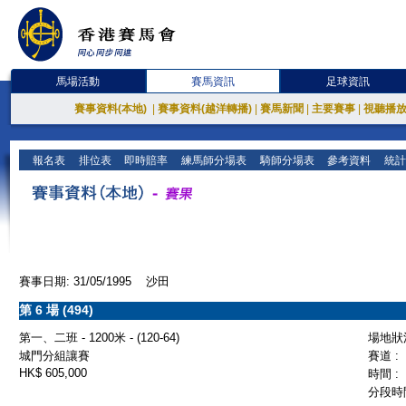
馬場活動
賽馬資訊
足球資訊
賽事資料(本地)
|
賽事資料(越洋轉播)
|
賽馬新聞
|
主要賽事
|
視聽播
報名表
排位表
即時賠率
練馬師分場表
騎師分場表
參考資料
統計
賽事日期: 31/05/1995 沙田
第 6 場 (494)
第一、二班 - 1200米 - (120-64)
場地狀況
城門分組讓賽
賽道 :
HK$ 605,000
時間 :
分段時間