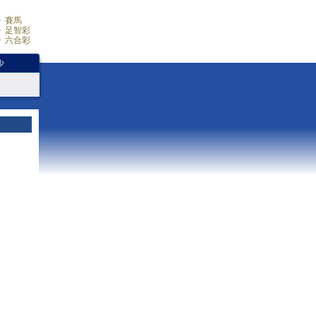
賽馬
足智彩
六合彩
少