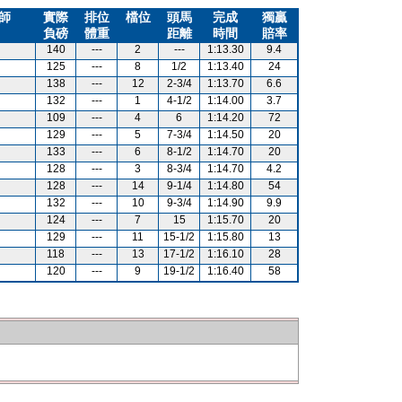
師
實際
排位
檔位
頭馬
完成
獨贏
負磅
體重
距離
時間
賠率
140
---
2
---
1:13.30
9.4
125
---
8
1/2
1:13.40
24
138
---
12
2-3/4
1:13.70
6.6
132
---
1
4-1/2
1:14.00
3.7
109
---
4
6
1:14.20
72
129
---
5
7-3/4
1:14.50
20
133
---
6
8-1/2
1:14.70
20
128
---
3
8-3/4
1:14.70
4.2
128
---
14
9-1/4
1:14.80
54
132
---
10
9-3/4
1:14.90
9.9
124
---
7
15
1:15.70
20
129
---
11
15-1/2
1:15.80
13
118
---
13
17-1/2
1:16.10
28
120
---
9
19-1/2
1:16.40
58