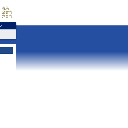
賽馬
足智彩
六合彩
少