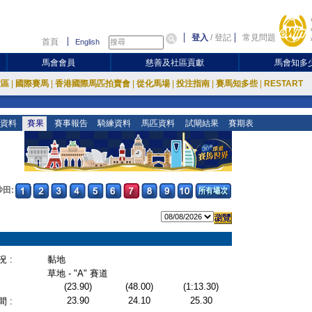
登入
/
登記
常見問題
首頁
English
馬會會員
慈善及社區貢獻
馬會知多
放區
|
國際賽馬
|
香港國際馬匹拍賣會
|
從化馬場
|
投注指南
|
賽馬知多些
|
RESTART
資料
賽果
賽事報告
騎練資料
馬匹資料
試閘結果
賽期表
沙田:
 :
黏地
草地 - "A" 賽道
(23.90)
(48.00)
(1:13.30)
23.90
24.10
25.30
 :