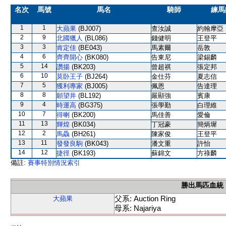
名次
馬號
馬名
騎師
練馬
1
1
大蘋果
(BJ007)
查汝誠
約翰摩亞
2
9
北國獵人
(BL086)
錢健明
王登平
3
3
肯定佳
(BE043)
馬素爾
岳敦
4
6
齊齊開心
(BK080)
告東尼
梁錫麟
5
14
讚揚
(BK203)
曾超祺
張定邦
6
10
莫卧王子
(BJ264)
金仕芬
夏志信
7
5
獲利專家
(BJ005)
佩恩
告達理
8
8
願望井
(BL192)
嚴顯強
賓康
9
4
時運高
(BG375)
張學勤
白理維
10
7
得喇
(BK200)
馬佳善
愛倫
11
13
輝煌
(BK034)
丁冠豪
簡炳墀
12
2
馬驫
(BH261)
陳家俊
王登平
13
11
發發良駒
(BK043)
潘文重
許怡
14
12
捷徑
(BK193)
蘇錦文
方祿麟
備註:
賽事特別情況索引
勝出馬匹血統
父系: Auction Ring
大蘋果
母系: Najariya