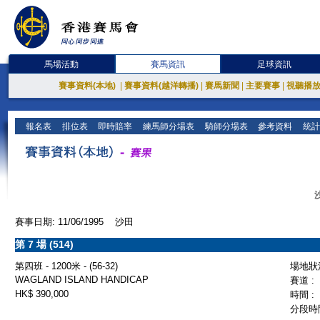
馬場活動
賽馬資訊
足球資訊
賽事資料(本地)
|
賽事資料(越洋轉播)
|
賽馬新聞
|
主要賽事
|
視聽播
報名表
排位表
即時賠率
練馬師分場表
騎師分場表
參考資料
統計
賽事日期: 11/06/1995 沙田
第 7 場 (514)
第四班 - 1200米 - (56-32)
場地狀況
WAGLAND ISLAND HANDICAP
賽道 :
HK$ 390,000
時間 :
分段時間