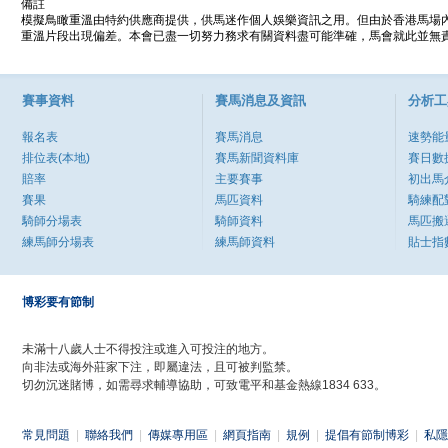
備註
模擬鳥瞰重溫由特約供應商提供，供馬迷作個人娛樂資訊之用。但由於香港馬場
重溫片段出現偏差。本會已盡一切努力務求有關資料盡可能準確，馬會就此並無責
賽事資料
賽馬消息及資訊
分析工
報名表
賽馬消息
速勢能
排位表(本地)
賽馬新聞資料庫
賽日數
賠率
主要賽事
初出馬
賽果
馬匹資料
騎練配
騎師分場表
騎師資料
馬匹搬
練馬師分場表
練馬師資料
貼士指
博彩要有節制
未滿十八歲人士不得投注或進入可投注的地方。
向非法或海外莊家下注，即屬違法，且可被判監禁。
切勿沉迷賭博，如需尋求輔導協助，可致電平和基金熱線1834 633。
常見問題
|
聯絡我們
|
傳媒專用區
|
網頁指南
|
規例
|
提倡有節制博彩
|
私隱