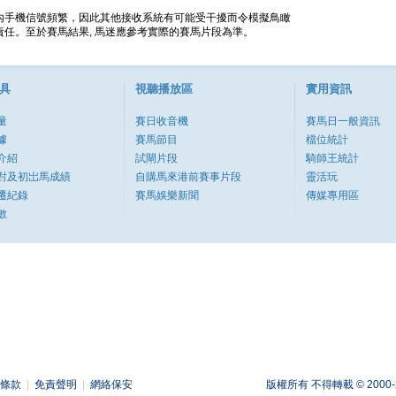
內手機信號頻繁，因此其他接收系統有可能受干擾而令模擬鳥瞰
任。至於賽馬結果, 馬迷應參考實際的賽馬片段為準。
具
視聽播放區
實用資訊
量
賽日收音機
賽馬日一般資訊
據
賽馬節目
檔位統計
介紹
試閘片段
騎師王統計
對及初岀馬成績
自購馬來港前賽事片段
靈活玩
遷紀錄
賽馬娛樂新聞
傳媒專用區
數
條款
|
免責聲明
|
網絡保安
版權所有 不得轉載 © 2000