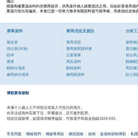
備註
模擬鳥瞰重溫由特約供應商提供，供馬迷作個人娛樂資訊之用。但由於香港馬場
重溫片段出現偏差。本會已盡一切努力務求有關資料盡可能準確，馬會就此並無責
賽事資料
賽馬消息及資訊
分析工
報名表
賽馬消息
速勢能
排位表(本地)
賽馬新聞資料庫
賽日數
賠率
主要賽事
初出馬
賽果
馬匹資料
騎練配
騎師分場表
騎師資料
馬匹搬
練馬師分場表
練馬師資料
貼士指
博彩要有節制
未滿十八歲人士不得投注或進入可投注的地方。
向非法或海外莊家下注，即屬違法，且可被判監禁。
切勿沉迷賭博，如需尋求輔導協助，可致電平和基金熱線1834 633。
常見問題
|
聯絡我們
|
傳媒專用區
|
網頁指南
|
規例
|
提倡有節制博彩
|
私隱