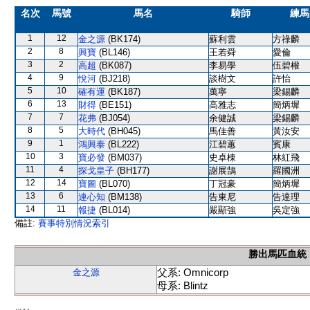
名次
馬號
馬名
騎師
練馬
1
12
金之源
(BK174)
蘇利雲
方祿麟
2
8
興寶
(BL146)
王若舜
愛倫
3
2
高超
(BK087)
李易學
伍碧權
4
9
悅河
(BJ218)
談樹文
許怡
5
10
確有運
(BK187)
萬寧
梁錫麟
6
13
財得
(BE151)
高雅志
簡炳墀
7
7
花弗
(BJ054)
余健誠
梁錫麟
8
5
大時代
(BH045)
馬佳善
黃汝安
9
1
鴻興泰
(BL222)
江碧蕙
賓康
10
3
寶必發
(BM037)
史卓棟
林紅飛
11
4
探戈皇子
(BH177)
謝展鵠
羅國洲
12
14
寶圖
(BL070)
丁冠豪
簡炳墀
13
6
連心知
(BM138)
告東尼
告達理
14
11
報捷
(BL014)
嚴顯強
吳定強
備註:
賽事特別情況索引
勝出馬匹血統
父系: Omnicorp
金之源
母系: Blintz