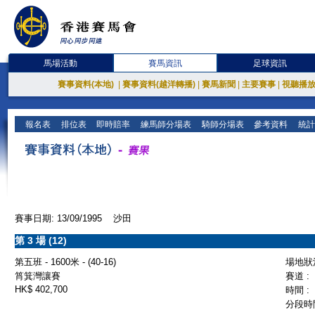
馬場活動
賽馬資訊
足球資訊
賽事資料(本地)
|
賽事資料(越洋轉播)
|
賽馬新聞
|
主要賽事
|
視聽播
報名表
排位表
即時賠率
練馬師分場表
騎師分場表
參考資料
統計
賽事日期: 13/09/1995 沙田
第 3 場 (12)
第五班 - 1600米 - (40-16)
場地狀況
筲箕灣讓賽
賽道 :
HK$ 402,700
時間 :
分段時間