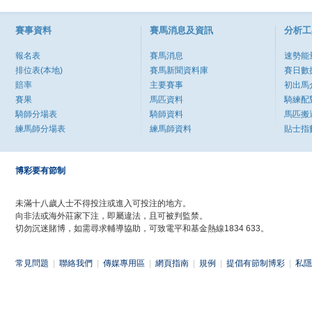
賽事資料
賽馬消息及資訊
分析工
報名表
賽馬消息
速勢能
排位表(本地)
賽馬新聞資料庫
賽日數
賠率
主要賽事
初出馬
賽果
馬匹資料
騎練配
騎師分場表
騎師資料
馬匹搬
練馬師分場表
練馬師資料
貼士指
博彩要有節制
未滿十八歲人士不得投注或進入可投注的地方。
向非法或海外莊家下注，即屬違法，且可被判監禁。
切勿沉迷賭博，如需尋求輔導協助，可致電平和基金熱線1834 633。
常見問題
|
聯絡我們
|
傳媒專用區
|
網頁指南
|
規例
|
提倡有節制博彩
|
私隱