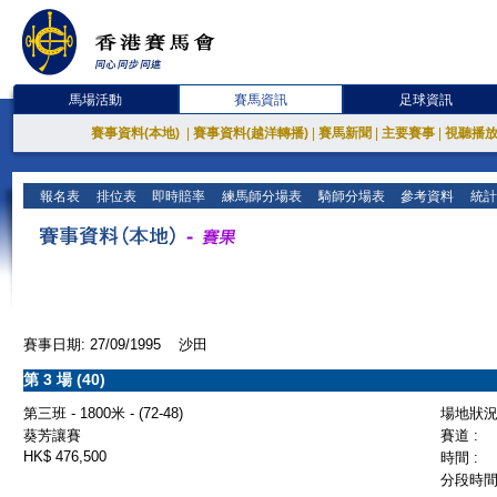
馬場活動
賽馬資訊
足球資訊
賽事資料(本地)
|
賽事資料(越洋轉播)
|
賽馬新聞
|
主要賽事
|
視聽播
報名表
排位表
即時賠率
練馬師分場表
騎師分場表
參考資料
統計
賽事日期: 27/09/1995 沙田
第 3 場 (40)
第三班 - 1800米 - (72-48)
場地狀況 
葵芳讓賽
賽道 :
HK$ 476,500
時間 :
分段時間 