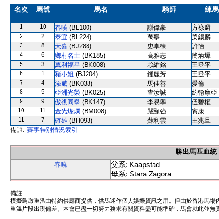
名次
馬號
馬名
騎師
練馬
1
10
春曉
(BL100)
謝偉豪
方祿麟
2
2
泰宜
(BL224)
萬寧
梁錫麟
3
8
天嘉
(BJ288)
史卓棟
許怡
4
6
鄉村名士
(BK185)
高雅志
簡炳墀
5
3
萬利福星
(BK008)
賴維銘
王登平
6
1
豬小姐
(BJ204)
鍾麗芳
王登平
7
4
添威
(BK038)
馬佳善
愛倫
8
5
亞洲光榮
(BK025)
查汝誠
約翰摩亞
9
9
傲視同羣
(BK147)
李易學
伍碧權
10
11
金光燦爛
(BM008)
嚴顯強
賓康
11
7
確雄
(BH093)
蘇利雲
王兆旦
備註:
賽事特別情況索引
勝出馬匹血統
父系: Kaapstad
春曉
母系: Stara Zagora
備註
模擬鳥瞰重溫由特約供應商提供，供馬迷作個人娛樂資訊之用。但由於香港馬場
重溫片段出現偏差。本會已盡一切努力務求有關資料盡可能準確，馬會就此並無責