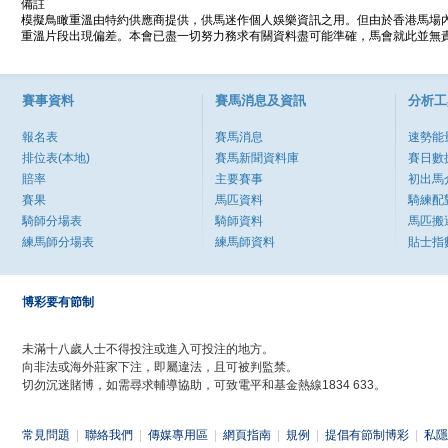
備註
模擬鳥瞰重溫由特約供應商提供，供馬迷作個人娛樂資訊之用。但由於香港馬場
重溫片段出現偏差。本會已盡一切努力務求有關資料盡可能準確，馬會就此並無責
賽事資料
賽馬消息及資訊
分析工
報名表
賽馬消息
速勢能
排位表(本地)
賽馬新聞資料庫
賽日數
賠率
主要賽事
初出馬
賽果
馬匹資料
騎練配
騎師分場表
騎師資料
馬匹搬
練馬師分場表
練馬師資料
貼士指
博彩要有節制
未滿十八歲人士不得投注或進入可投注的地方。
向非法或海外莊家下注，即屬違法，且可被判監禁。
切勿沉迷賭博，如需尋求輔導協助，可致電平和基金熱線1834 633。
常見問題
|
聯絡我們
|
傳媒專用區
|
網頁指南
|
規例
|
提倡有節制博彩
|
私隱