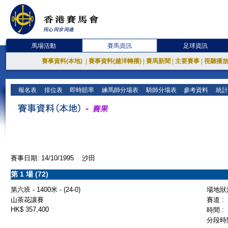
馬場活動
賽馬資訊
足球資訊
賽事資料(本地)
|
賽事資料(越洋轉播)
|
賽馬新聞
|
主要賽事
|
視聽播
報名表
排位表
即時賠率
練馬師分場表
騎師分場表
參考資料
統計
賽事日期: 14/10/1995 沙田
第 1 場 (72)
第六班 - 1400米 - (24-0)
場地狀況
山茶花讓賽
賽道 :
HK$ 357,400
時間 :
分段時間