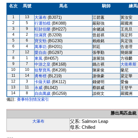
名次
馬號
馬名
騎師
練馬
1
13
大瀑布
(BJ071)
江碧蕙
黃汝安
2
5
行運拍檔
(BK088)
嚴顯強
羅國洲
3
9
旺財伯樂
(BH227)
余健誠
王兆旦
4
2
佳滿寶
(BJ209)
曾超祺
張定邦
5
6
寶安勁
(BG230)
賴維銘
吳定強
6
4
萬事叻
(BH201)
郭廷
告達理
7
12
愛自由
(BG297)
張學勤
簡炳墀
8
1
東風
(BH057)
謝展鵠
方祿麟
9
7
中游之皇
(BK168)
鍾占祺
大衛希斯
10
10
狙擊寶馬
(BK208)
陳家俊
蘭尼
11
14
勇奪標
(BL219)
謝偉豪
梁定華
12
3
卡薩天驕
(BK112)
錢健明
愛倫
13
11
永威
(BL042)
蔡鎮威
王登平
14
8
自由萬歲
(BG259)
談樹文
羅國洲
備註:
賽事特別情況索引
勝出馬匹血統
父系: Salmon Leap
大瀑布
母系: Chilled