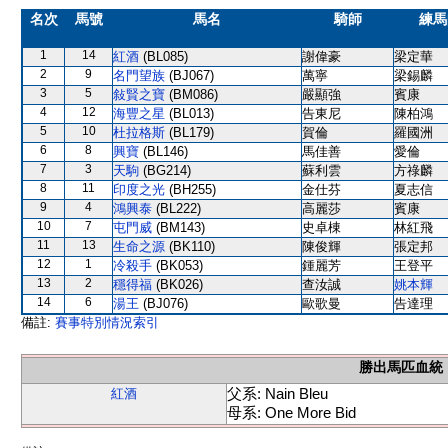
名次
馬號
馬名
騎師
練馬
1
14
紅酒
(BL085)
謝偉豪
梁定華
2
9
名門望族
(BJ067)
萬寧
梁錫麟
3
5
敍賢之寶
(BM086)
嚴顯強
賓康
4
12
海豐之星
(BL013)
告東尼
陳柏鴻
5
10
杜拉格斯
(BL179)
賀倫
羅國洲
6
8
興寶
(BL146)
馬佳善
愛倫
7
3
天駒
(BG214)
蘇利雲
方祿麟
8
11
印度之光
(BH255)
金仕芬
夏志信
9
4
鴻興泰
(BL222)
高麗莎
賓康
10
7
屯門威
(BM143)
史卓棟
林紅飛
11
13
生命之源
(BK110)
陳俊輝
張定邦
12
1
冷殺手
(BK053)
鍾麗芳
王登平
13
2
穩得福
(BK026)
查汝誠
姚本輝
14
6
湯王
(BJ076)
歐歌曼
告達理
備註:
賽事特別情況索引
勝出馬匹血統
父系: Nain Bleu
紅酒
母系: One More Bid