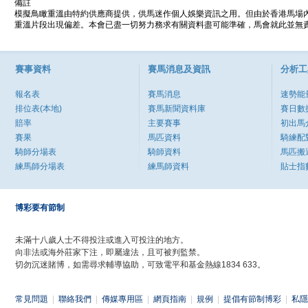
備註
模擬鳥瞰重溫由特約供應商提供，供馬迷作個人娛樂資訊之用。但由於香港馬場
重溫片段出現偏差。本會已盡一切努力務求有關資料盡可能準確，馬會就此並無責
賽事資料
賽馬消息及資訊
分析工
報名表
賽馬消息
速勢能
排位表(本地)
賽馬新聞資料庫
賽日數
賠率
主要賽事
初出馬
賽果
馬匹資料
騎練配
騎師分場表
騎師資料
馬匹搬
練馬師分場表
練馬師資料
貼士指
博彩要有節制
未滿十八歲人士不得投注或進入可投注的地方。
向非法或海外莊家下注，即屬違法，且可被判監禁。
切勿沉迷賭博，如需尋求輔導協助，可致電平和基金熱線1834 633。
常見問題
|
聯絡我們
|
傳媒專用區
|
網頁指南
|
規例
|
提倡有節制博彩
|
私隱