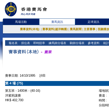
馬場活動
賽馬資訊
足球資訊
賽事資料(本地)
|
賽事資料(越洋轉播)
|
賽馬新聞
|
主要賽事
|
視聽播
報名表
排位表
即時賠率
練馬師分場表
騎師分場表
參考資料
統計
賽事日期: 14/10/1995 沙田
第 4 場 (75)
第五班 - 1400米 - (40-16)
場地狀況
洋紫荊讓賽
賽道 :
HK$ 402,700
時間 :
分段時間