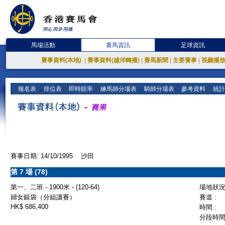
馬場活動
賽馬資訊
足球資訊
賽事資料(本地)
|
賽事資料(越洋轉播)
|
賽馬新聞
|
主要賽事
|
視聽播
報名表
排位表
即時賠率
練馬師分場表
騎師分場表
參考資料
統計
賽事日期: 14/10/1995 沙田
第 7 場 (78)
第一、二班 - 1900米 - (120-64)
場地狀況 
婦女銀袋（分組讓賽）
賽道 :
HK$ 686,400
時間 :
分段時間 