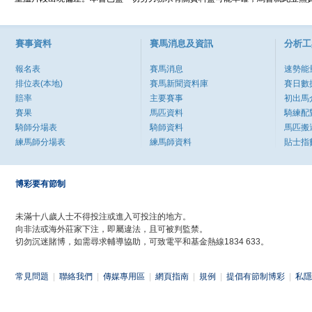
賽事資料
賽馬消息及資訊
分析工
報名表
賽馬消息
速勢能
排位表(本地)
賽馬新聞資料庫
賽日數
賠率
主要賽事
初出馬
賽果
馬匹資料
騎練配
騎師分場表
騎師資料
馬匹搬
練馬師分場表
練馬師資料
貼士指
博彩要有節制
未滿十八歲人士不得投注或進入可投注的地方。
向非法或海外莊家下注，即屬違法，且可被判監禁。
切勿沉迷賭博，如需尋求輔導協助，可致電平和基金熱線1834 633。
常見問題
|
聯絡我們
|
傳媒專用區
|
網頁指南
|
規例
|
提倡有節制博彩
|
私隱