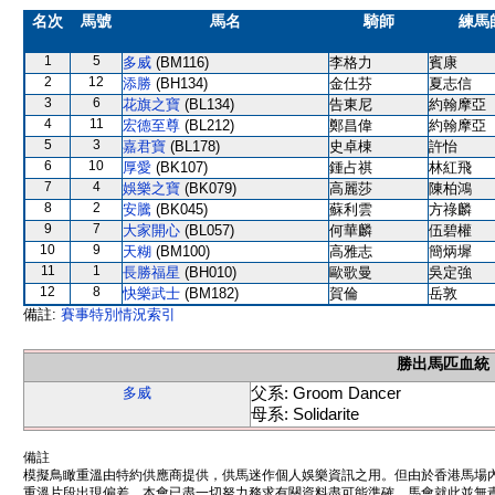
名次
馬號
馬名
騎師
練馬
1
5
多威
(BM116)
李格力
賓康
2
12
添勝
(BH134)
金仕芬
夏志信
3
6
花旗之寶
(BL134)
告東尼
約翰摩亞
4
11
宏德至尊
(BL212)
鄭昌偉
約翰摩亞
5
3
嘉君寶
(BL178)
史卓棟
許怡
6
10
厚愛
(BK107)
鍾占祺
林紅飛
7
4
娛樂之寶
(BK079)
高麗莎
陳柏鴻
8
2
安騰
(BK045)
蘇利雲
方祿麟
9
7
大家開心
(BL057)
何華麟
伍碧權
10
9
天糊
(BM100)
高雅志
簡炳墀
11
1
長勝福星
(BH010)
歐歌曼
吳定強
12
8
快樂武士
(BM182)
賀倫
岳敦
備註:
賽事特別情況索引
勝出馬匹血統
父系: Groom Dancer
多威
母系: Solidarite
備註
模擬鳥瞰重溫由特約供應商提供，供馬迷作個人娛樂資訊之用。但由於香港馬場
重溫片段出現偏差。本會已盡一切努力務求有關資料盡可能準確，馬會就此並無責