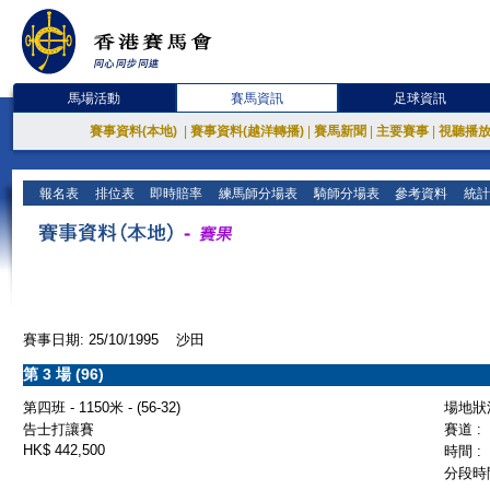
馬場活動
賽馬資訊
足球資訊
賽事資料(本地)
|
賽事資料(越洋轉播)
|
賽馬新聞
|
主要賽事
|
視聽播
報名表
排位表
即時賠率
練馬師分場表
騎師分場表
參考資料
統計
賽事日期: 25/10/1995 沙田
第 3 場 (96)
第四班 - 1150米 - (56-32)
場地狀況
告士打讓賽
賽道 :
HK$ 442,500
時間 :
分段時間