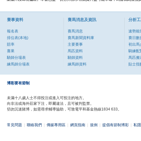
賽事資料
賽馬消息及資訊
分析工
報名表
賽馬消息
速勢能
排位表(本地)
賽馬新聞資料庫
賽日數
賠率
主要賽事
初出馬
賽果
馬匹資料
騎練配
騎師分場表
騎師資料
馬匹搬
練馬師分場表
練馬師資料
貼士指
博彩要有節制
未滿十八歲人士不得投注或進入可投注的地方。
向非法或海外莊家下注，即屬違法，且可被判監禁。
切勿沉迷賭博，如需尋求輔導協助，可致電平和基金熱線1834 633。
常見問題
|
聯絡我們
|
傳媒專用區
|
網頁指南
|
規例
|
提倡有節制博彩
|
私隱