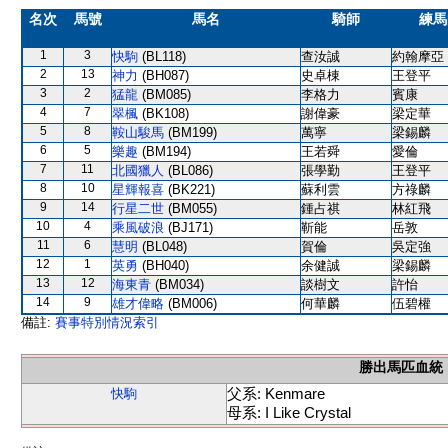
名次
馬號
馬名
騎師
練馬
1
3
快駒
(BL118)
查汝誠
約翰摩亞
2
13
神力
(BH087)
史卓棟
王登平
3
2
猛龍
(BM085)
李格力
賓康
4
7
翠楓
(BK108)
謝偉豪
梁定華
5
8
鞍山駿馬
(BM199)
萬寧
梁錫麟
6
5
樂趣
(BM194)
王若舜
愛倫
7
11
北國獵人
(BL086)
張學勤
王登平
8
10
星輝報喜
(BK221)
蘇利雲
方祿麟
9
14
行星二世
(BM055)
鍾占祺
林紅飛
10
4
乘風破浪
(BJ171)
靳能
岳敦
11
6
慧明
(BL048)
賀倫
吳定強
12
1
英勇
(BH040)
余健誠
梁錫麟
13
12
海東青
(BM034)
談樹文
許怡
14
9
雄才偉略
(BM006)
何華麟
伍碧權
備註:
賽事特別情況索引
勝出馬匹血統
父系: Kenmare
快駒
母系: I Like Crystal