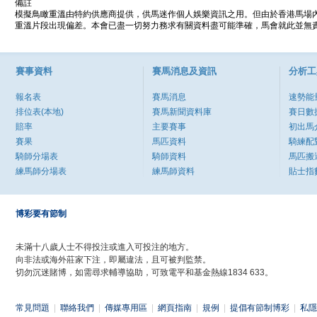
備註
模擬鳥瞰重溫由特約供應商提供，供馬迷作個人娛樂資訊之用。但由於香港馬場
重溫片段出現偏差。本會已盡一切努力務求有關資料盡可能準確，馬會就此並無責
賽事資料
賽馬消息及資訊
分析工
報名表
賽馬消息
速勢能
排位表(本地)
賽馬新聞資料庫
賽日數
賠率
主要賽事
初出馬
賽果
馬匹資料
騎練配
騎師分場表
騎師資料
馬匹搬
練馬師分場表
練馬師資料
貼士指
博彩要有節制
未滿十八歲人士不得投注或進入可投注的地方。
向非法或海外莊家下注，即屬違法，且可被判監禁。
切勿沉迷賭博，如需尋求輔導協助，可致電平和基金熱線1834 633。
常見問題
|
聯絡我們
|
傳媒專用區
|
網頁指南
|
規例
|
提倡有節制博彩
|
私隱