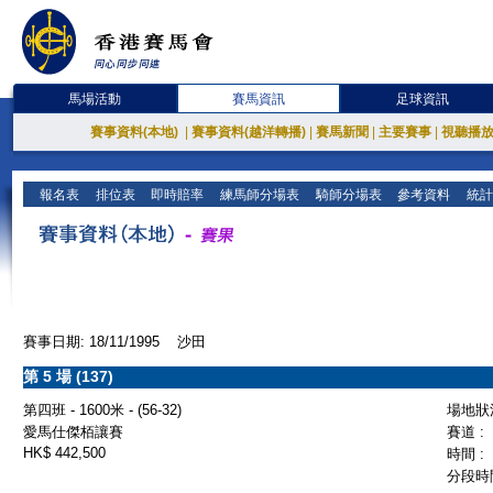
馬場活動
賽馬資訊
足球資訊
賽事資料(本地)
|
賽事資料(越洋轉播)
|
賽馬新聞
|
主要賽事
|
視聽播
報名表
排位表
即時賠率
練馬師分場表
騎師分場表
參考資料
統計
賽事日期: 18/11/1995 沙田
第 5 場 (137)
第四班 - 1600米 - (56-32)
場地狀況
愛馬仕傑栢讓賽
賽道 :
HK$ 442,500
時間 :
分段時間