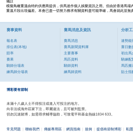
備註
模擬鳥瞰重溫由特約供應商提供，供馬迷作個人娛樂資訊之用。但由於香港馬場
重溫片段出現偏差。本會已盡一切努力務求有關資料盡可能準確，馬會就此並無責
賽事資料
賽馬消息及資訊
分析工
報名表
賽馬消息
速勢能
排位表(本地)
賽馬新聞資料庫
賽日數
賠率
主要賽事
初出馬
賽果
馬匹資料
騎練配
騎師分場表
騎師資料
馬匹搬
練馬師分場表
練馬師資料
貼士指
博彩要有節制
未滿十八歲人士不得投注或進入可投注的地方。
向非法或海外莊家下注，即屬違法，且可被判監禁。
切勿沉迷賭博，如需尋求輔導協助，可致電平和基金熱線1834 633。
常見問題
|
聯絡我們
|
傳媒專用區
|
網頁指南
|
規例
|
提倡有節制博彩
|
私隱