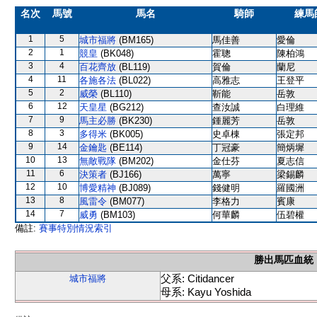
名次
馬號
馬名
騎師
練馬
1
5
城市福將
(BM165)
馬佳善
愛倫
2
1
競皇
(BK048)
霍聰
陳柏鴻
3
4
百花齊放
(BL119)
賀倫
蘭尼
4
11
各施各法
(BL022)
高雅志
王登平
5
2
威榮
(BL110)
靳能
岳敦
6
12
天皇星
(BG212)
查汝誠
白理維
7
9
馬主必勝
(BK230)
鍾麗芳
岳敦
8
3
多得米
(BK005)
史卓棟
張定邦
9
14
金鑰匙
(BE114)
丁冠豪
簡炳墀
10
13
無敵戰隊
(BM202)
金仕芬
夏志信
11
6
決策者
(BJ166)
萬寧
梁錫麟
12
10
博愛精神
(BJ089)
錢健明
羅國洲
13
8
風雷令
(BM077)
李格力
賓康
14
7
威勇
(BM103)
何華麟
伍碧權
備註:
賽事特別情況索引
勝出馬匹血統
父系: Citidancer
城市福將
母系: Kayu Yoshida