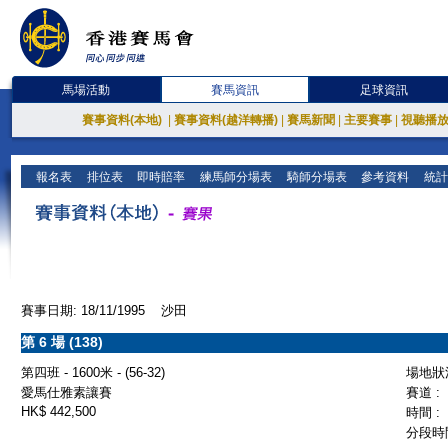
馬場活動
賽馬資訊
足球資訊
賽事資料(本地)
|
賽事資料(越洋轉播)
|
賽馬新聞
|
主要賽事
|
視聽播
報名表
排位表
即時賠率
練馬師分場表
騎師分場表
參考資料
統計
賽事日期: 18/11/1995 沙田
第 6 場 (138)
第四班 - 1600米 - (56-32)
場地狀況
愛馬仕雅素讓賽
賽道 :
HK$ 442,500
時間 :
分段時間