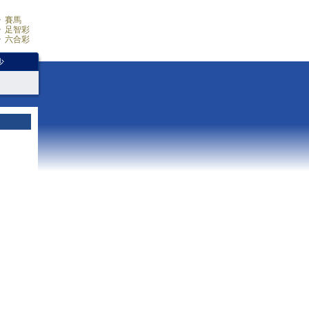
賽馬
足智彩
六合彩
少