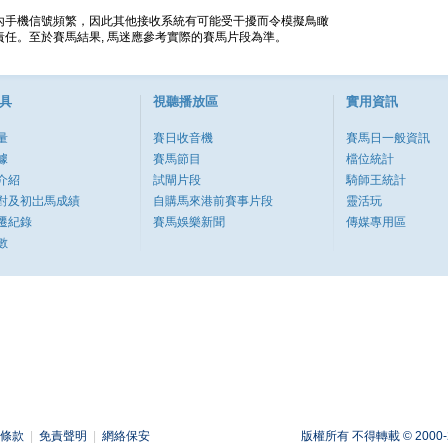
內手機信號頻繁，因此其他接收系統有可能受干擾而令模擬鳥瞰
任。至於賽馬結果, 馬迷應參考實際的賽馬片段為準。
具
視聽播放區
實用資訊
量
賽日收音機
賽馬日一般資訊
據
賽馬節目
檔位統計
介紹
試閘片段
騎師王統計
對及初岀馬成績
自購馬來港前賽事片段
靈活玩
遷紀錄
賽馬娛樂新聞
傳媒專用區
數
條款
|
免責聲明
|
網絡保安
版權所有 不得轉載 © 2000