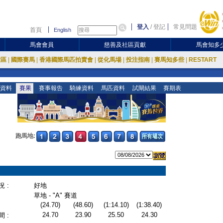
登入
/
登記
常見問題
首頁
English
馬會會員
慈善及社區貢獻
馬會知多
放區
|
國際賽馬
|
香港國際馬匹拍賣會
|
從化馬場
|
投注指南
|
賽馬知多些
|
RESTART
資料
賽果
賽事報告
騎練資料
馬匹資料
試閘結果
賽期表
跑馬地:
 :
好地
草地 - "A" 賽道
(24.70)
(48.60)
(1:14.10)
(1:38.40)
24.70
23.90
25.50
24.30
 :