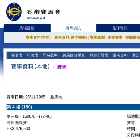
馬場活動
賽馬資訊
足球資訊
賽事資料(本地)
|
賽事資料(越洋轉播)
|
賽馬新聞
|
主要賽事
|
視聽播
報名表
排位表
即時賠率
練馬師分場表
騎師分場表
參考資料
統計
賽事日期: 25/11/1995 跑馬地
第 4 場 (150)
第三班 - 1600米 - (72-48)
場地狀況
亮相圈讓賽
賽道 :
HK$ 476,500
時間 :
分段時間