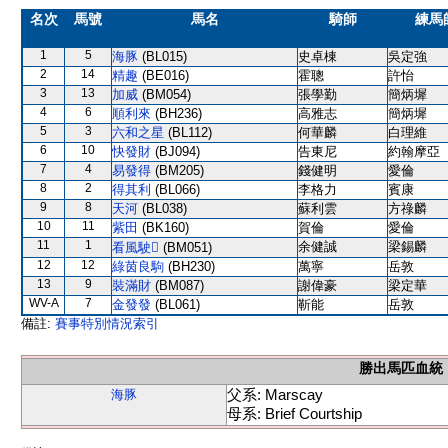
名次
馬號
馬名
騎師
練馬
1
5
海豚
(BL015)
史卓棟
吳定強
2
14
精趣
(BE016)
霍聰
許怡
3
13
加威
(BM054)
張學勤
簡炳墀
4
6
順利來
(BH236)
高雅志
簡炳墀
5
3
六和之星
(BL112)
何華麟
白理維
6
10
快發財
(BJ094)
告東尼
約翰摩亞
7
4
易發得
(BM205)
錢健明
愛倫
8
2
得其利
(BL066)
李格力
賓康
9
8
天河
(BL038)
蘇利雲
方祿麟
10
11
紫田
(BK160)
賀倫
愛倫
11
1
余健誠
梁錫麟
看風駛
(BM051)
12
12
綠茵良駒
(BH230)
萬寧
岳敦
13
9
裝滿財
(BM087)
謝偉豪
梁定華
WV-A
7
金發發
(BL061)
靳能
岳敦
備註:
賽事特別情況索引
勝出馬匹血統
父系: Marscay
海豚
母系: Brief Courtship