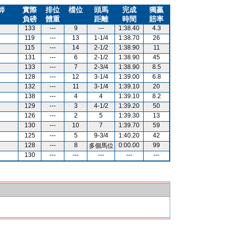
師
實際
排位
檔位
頭馬
完成
獨贏
負磅
體重
距離
時間
賠率
133
---
9
---
1:38.40
4.3
119
---
13
1-1/4
1:38.70
26
115
---
14
2-1/2
1:38.90
11
131
---
6
2-1/2
1:38.90
45
133
---
7
2-3/4
1:38.90
8.5
128
---
12
3-1/4
1:39.00
6.8
132
---
11
3-1/4
1:39.10
20
138
---
4
4
1:39.10
8.2
129
---
3
4-1/2
1:39.20
50
126
---
2
5
1:39.30
13
130
---
10
7
1:39.70
59
125
---
5
9-3/4
1:40.20
42
128
---
8
0:00.00
99
多個馬位
130
---
---
---
---
---