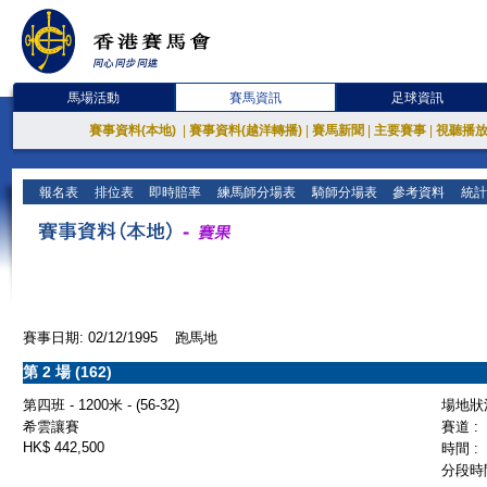
馬場活動
賽馬資訊
足球資訊
賽事資料(本地)
|
賽事資料(越洋轉播)
|
賽馬新聞
|
主要賽事
|
視聽播
報名表
排位表
即時賠率
練馬師分場表
騎師分場表
參考資料
統計
賽事日期: 02/12/1995 跑馬地
第 2 場 (162)
第四班 - 1200米 - (56-32)
場地狀況
希雲讓賽
賽道 :
HK$ 442,500
時間 :
分段時間