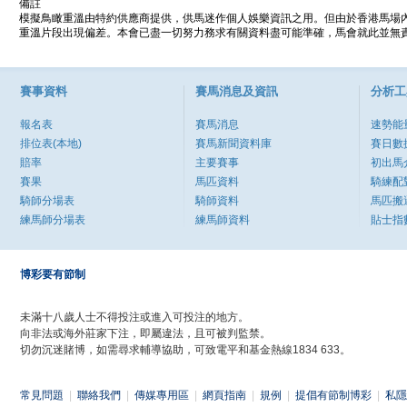
備註
模擬鳥瞰重溫由特約供應商提供，供馬迷作個人娛樂資訊之用。但由於香港馬場
重溫片段出現偏差。本會已盡一切努力務求有關資料盡可能準確，馬會就此並無責
賽事資料
賽馬消息及資訊
分析工
報名表
賽馬消息
速勢能
排位表(本地)
賽馬新聞資料庫
賽日數
賠率
主要賽事
初出馬
賽果
馬匹資料
騎練配
騎師分場表
騎師資料
馬匹搬
練馬師分場表
練馬師資料
貼士指
博彩要有節制
未滿十八歲人士不得投注或進入可投注的地方。
向非法或海外莊家下注，即屬違法，且可被判監禁。
切勿沉迷賭博，如需尋求輔導協助，可致電平和基金熱線1834 633。
常見問題
|
聯絡我們
|
傳媒專用區
|
網頁指南
|
規例
|
提倡有節制博彩
|
私隱