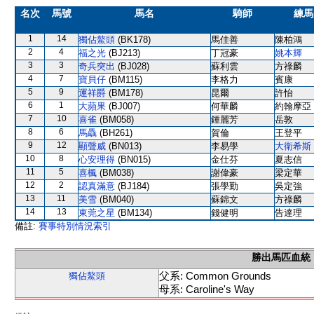
名次
馬號
馬名
騎師
練馬
1
14
獨佔鰲頭
(BK178)
馬佳善
陳柏鴻
2
4
福之光
(BJ213)
丁冠豪
姚本輝
3
3
奇兵突出
(BJ028)
蘇利雲
方祿麟
4
7
寶貝仔
(BM115)
李格力
賓康
5
9
運祥爵
(BM178)
昆爾
許怡
6
1
大蘋果
(BJ007)
何華麟
約翰摩亞
7
10
喜雀
(BM058)
鍾麗芳
岳敦
8
6
馬驫
(BH261)
賀倫
王登平
9
12
顯聲威
(BN013)
李易學
大衛希斯
10
8
心安理得
(BN015)
金仕芬
夏志信
11
5
喜楓
(BM038)
謝偉豪
梁定華
12
2
認真滿意
(BJ184)
張學勤
吳定強
13
11
美雪
(BM040)
蘇錦文
方祿麟
14
13
東莞之星
(BM134)
錢健明
告達理
備註:
賽事特別情況索引
勝出馬匹血統
父系: Common Grounds
獨佔鰲頭
母系: Caroline's Way