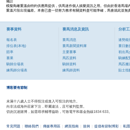
備註
模擬鳥瞰重溫由特約供應商提供，供馬迷作個人娛樂資訊之用。但由於香港馬場
重溫片段出現偏差。本會已盡一切努力務求有關資料盡可能準確，馬會就此並無責
賽事資料
賽馬消息及資訊
分析工
報名表
賽馬消息
速勢能
排位表(本地)
賽馬新聞資料庫
賽日數
賠率
主要賽事
初出馬
賽果
馬匹資料
騎練配
騎師分場表
騎師資料
馬匹搬
練馬師分場表
練馬師資料
貼士指
博彩要有節制
未滿十八歲人士不得投注或進入可投注的地方。
向非法或海外莊家下注，即屬違法，且可被判監禁。
切勿沉迷賭博，如需尋求輔導協助，可致電平和基金熱線1834 633。
常見問題
|
聯絡我們
|
傳媒專用區
|
網頁指南
|
規例
|
提倡有節制博彩
|
私隱