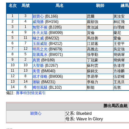
名次
馬號
馬名
騎師
練馬
1
3
穎寶心
(BL166)
昆爾
黃汝安
2
4
威飛勝
(BH156)
嚴顯強
林紅飛
3
1
無堅不摧
(BJ285)
查汝誠
白理維
4
9
冬天太陽
(BM099)
賀倫
蘭尼
5
11
極之威
(BM232)
馬佳善
愛倫
6
7
玉面威龍
(BH212)
江碧蕙
王登平
7
12
明亮之光
(BN079)
高雅志
吳定強
8
5
龍騰鳳水
(BM071)
張學勤
簡炳墀
9
2
真寶
(BH189)
丁冠豪
簡炳墀
10
10
大聖爺
(BJ267)
蘇利雲
告達理
11
13
美雪
(BM040)
蘇錦文
方祿麟
12
8
雄才偉略
(BM006)
李易學
伍碧權
13
14
滙駿
(BM231)
李格力
王兆旦
14
6
獨領風騷
(BL102)
靳能
岳敦
備註:
賽事特別情況索引
勝出馬匹血統
父系: Bluebird
穎寶心
母系: Wave In Glory