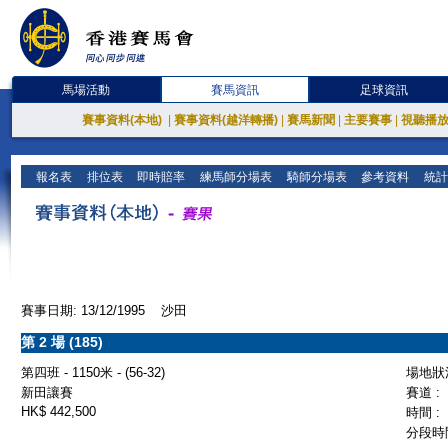
馬場活動
賽馬資訊
足球資訊
賽事資料(本地)
|
賽事資料(越洋轉播)
|
賽馬新聞
|
主要賽事
|
視聽播
報名表
排位表
即時賠率
練馬師分場表
騎師分場表
參考資料
統計
賽事日期: 13/12/1995 沙田
第 2 場 (185)
第四班 - 1150米 - (56-32)
場地狀況
新田讓賽
賽道 :
HK$ 442,500
時間 :
分段時間