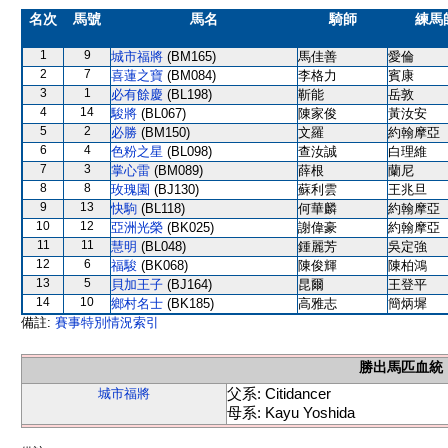
名次
馬號
馬名
騎師
練馬
1
9
城市福將
(BM165)
馬佳善
愛倫
2
7
喜蓮之寶
(BM084)
李格力
賓康
3
1
必有餘慶
(BL198)
靳能
岳敦
4
14
駿將
(BL067)
陳家俊
黃汝安
5
2
必勝
(BM150)
文羅
約翰摩亞
6
4
色粉之星
(BL098)
查汝誠
白理維
7
3
掌心雷
(BM089)
薛根
蘭尼
8
8
玫瑰園
(BJ130)
蘇利雲
王兆旦
9
13
快駒
(BL118)
何華麟
約翰摩亞
10
12
亞洲光榮
(BK025)
謝偉豪
約翰摩亞
11
11
慧明
(BL048)
鍾麗芳
吳定強
12
6
福駿
(BK068)
陳俊輝
陳柏鴻
13
5
貝加王子
(BJ164)
昆爾
王登平
14
10
鄉村名士
(BK185)
高雅志
簡炳墀
備註:
賽事特別情況索引
勝出馬匹血統
父系: Citidancer
城市福將
母系: Kayu Yoshida