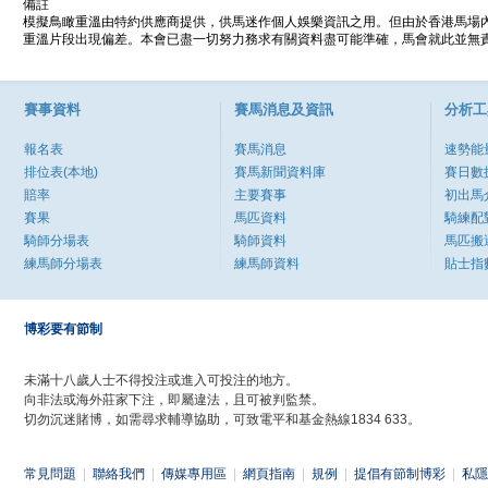
備註
模擬鳥瞰重溫由特約供應商提供，供馬迷作個人娛樂資訊之用。但由於香港馬場
重溫片段出現偏差。本會已盡一切努力務求有關資料盡可能準確，馬會就此並無責
賽事資料
賽馬消息及資訊
分析工
報名表
賽馬消息
速勢能
排位表(本地)
賽馬新聞資料庫
賽日數
賠率
主要賽事
初出馬
賽果
馬匹資料
騎練配
騎師分場表
騎師資料
馬匹搬
練馬師分場表
練馬師資料
貼士指
博彩要有節制
未滿十八歲人士不得投注或進入可投注的地方。
向非法或海外莊家下注，即屬違法，且可被判監禁。
切勿沉迷賭博，如需尋求輔導協助，可致電平和基金熱線1834 633。
常見問題
|
聯絡我們
|
傳媒專用區
|
網頁指南
|
規例
|
提倡有節制博彩
|
私隱