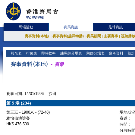
馬場活動
賽馬資訊
足球資訊
賽事資料(本地)
|
賽事資料(越洋轉播)
|
賽馬新聞
|
主要賽事
|
視聽播
報名表
排位表
即時賠率
練馬師分場表
騎師分場表
參考資料
統計
賽事日期: 14/01/1996 沙田
第 5 場 (234)
第三班 - 1900米 - (72-48)
場地狀況 
雅怡仙地讓賽
賽道 :
HK$ 476,500
時間 :
分段時間 