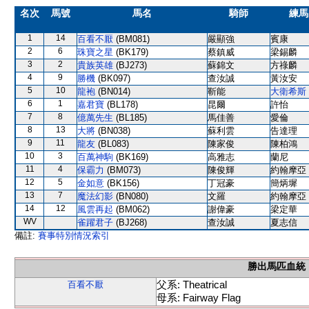
名次
馬號
馬名
騎師
練馬
1
14
百看不厭
(BM081)
嚴顯強
賓康
2
6
珠寶之星
(BK179)
蔡鎮威
梁錫麟
3
2
貴族英雄
(BJ273)
蘇錦文
方祿麟
4
9
勝機
(BK097)
查汝誠
黃汝安
5
10
龍袍
(BN014)
靳能
大衛希斯
6
1
嘉君寶
(BL178)
昆爾
許怡
7
8
億萬先生
(BL185)
馬佳善
愛倫
8
13
大將
(BN038)
蘇利雲
告達理
9
11
龍友
(BL083)
陳家俊
陳柏鴻
10
3
百萬神駒
(BK169)
高雅志
蘭尼
11
4
保霸力
(BM073)
陳俊輝
約翰摩亞
12
5
金如意
(BK156)
丁冠豪
簡炳墀
13
7
魔法幻影
(BN080)
文羅
約翰摩亞
14
12
風雲再起
(BM062)
謝偉豪
梁定華
WV
雀躍君子
(BJ268)
查汝誠
夏志信
備註:
賽事特別情況索引
勝出馬匹血統
父系: Theatrical
百看不厭
母系: Fairway Flag