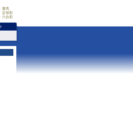
賽馬
足智彩
六合彩
少