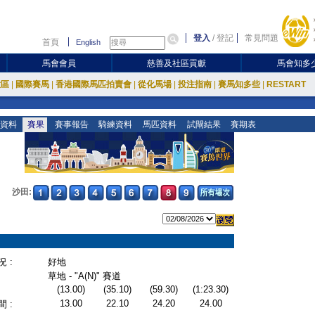
登入
/
登記
常見問題
首頁
English
馬會會員
慈善及社區貢獻
馬會知多
放區
|
國際賽馬
|
香港國際馬匹拍賣會
|
從化馬場
|
投注指南
|
賽馬知多些
|
RESTART
資料
賽果
賽事報告
騎練資料
馬匹資料
試閘結果
賽期表
沙田:
 :
好地
草地 - "A(N)" 賽道
(13.00)
(35.10)
(59.30)
(1:23.30)
13.00
22.10
24.20
24.00
 :