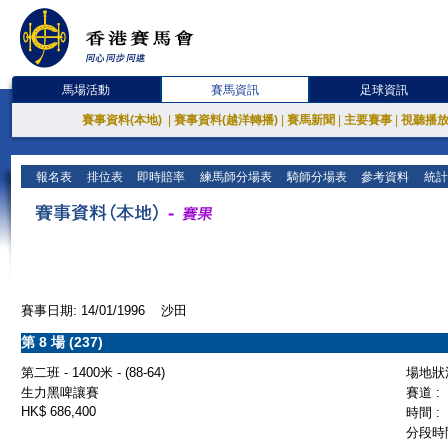
馬場活動
賽馬資訊
足球資訊
賽事資料(本地)
|
賽事資料(越洋轉播)
|
賽馬新聞
|
主要賽事
|
視聽播
報名表
排位表
即時賠率
練馬師分場表
騎師分場表
參考資料
統計
賽事日期: 14/01/1996 沙田
第 8 場 (237)
第二班 - 1400米 - (88-64)
場地狀況
生力黑啤讓賽
賽道 :
HK$ 686,400
時間 :
分段時間