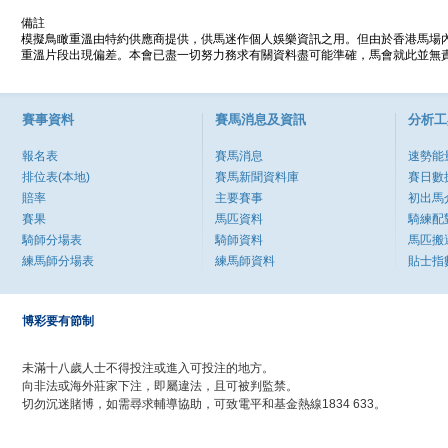
備註
模擬鳥瞰重溫由特約供應商提供，供馬迷作個人娛樂資訊之用。但由於香港馬場
重溫片段出現偏差。本會已盡一切努力務求有關資料盡可能準確，馬會就此並無責
賽事資料
賽馬消息及資訊
分析工
報名表
賽馬消息
速勢能
排位表(本地)
賽馬新聞資料庫
賽日數
賠率
主要賽事
初出馬
賽果
馬匹資料
騎練配
騎師分場表
騎師資料
馬匹搬
練馬師分場表
練馬師資料
貼士指
博彩要有節制
未滿十八歲人士不得投注或進入可投注的地方。
向非法或海外莊家下注，即屬違法，且可被判監禁。
切勿沉迷賭博，如需尋求輔導協助，可致電平和基金熱線1834 633。