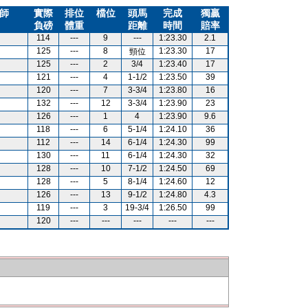
師
實際
排位
檔位
頭馬
完成
獨贏
負磅
體重
距離
時間
賠率
114
---
9
---
1:23.30
2.1
125
---
8
1:23.30
17
頸位
125
---
2
3/4
1:23.40
17
121
---
4
1-1/2
1:23.50
39
120
---
7
3-3/4
1:23.80
16
132
---
12
3-3/4
1:23.90
23
126
---
1
4
1:23.90
9.6
118
---
6
5-1/4
1:24.10
36
112
---
14
6-1/4
1:24.30
99
130
---
11
6-1/4
1:24.30
32
128
---
10
7-1/2
1:24.50
69
128
---
5
8-1/4
1:24.60
12
126
---
13
9-1/2
1:24.80
4.3
119
---
3
19-3/4
1:26.50
99
120
---
---
---
---
---