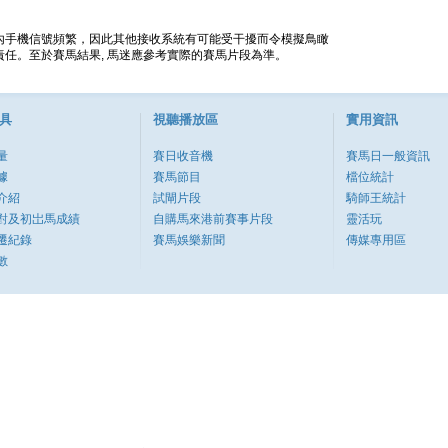
內手機信號頻繁，因此其他接收系統有可能受干擾而令模擬鳥瞰
任。至於賽馬結果, 馬迷應參考實際的賽馬片段為準。
具
視聽播放區
實用資訊
量
賽日收音機
賽馬日一般資訊
據
賽馬節目
檔位統計
介紹
試閘片段
騎師王統計
對及初岀馬成績
自購馬來港前賽事片段
靈活玩
遷紀錄
賽馬娛樂新聞
傳媒專用區
數